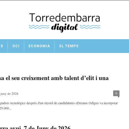
TS
OCI
ECONOMIA
EL TEMPS
 el seu creixement amb talent d’elit i una
0
 juny de 2026
upadors tecnològics després d'un rècord de candidatures eDreams Odigeo va incorporar
29.000...
ra avui, 7 de Juny de 2026