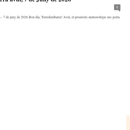
0
 - 7 de juny de 2026 Bon dia, Torredembarra! Avui, el pronòstic meteorològic ens porta