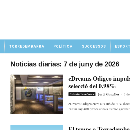
N
TORREDEMBARRA
POLÍTICA
SUCCESSOS
ESPOR
o
t
í
Noticias diarias: 7 de juny de 2026
c
i
eDreams Odigeo impulsa
e
selecció del 0,98%
s
d
Selecció Econòmica
Jordi González
-
7 de
e
T
eDreams Odigeo entra al 'Club de l'1%' d'oc
l'últim any 400 professionals d'entre gairebé 
o
r
r
e
El temps a Torredembar