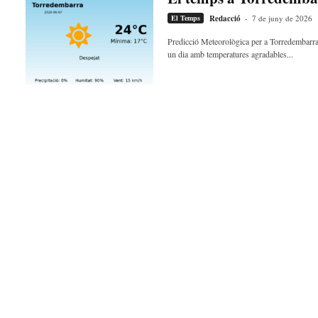
d
El Temps
Redacció
-
7 de juny de 2026
e
m
Predicció Meteorològica per a Torredembarra
b
un dia amb temperatures agradables...
a
r
r
a
a
v
u
i