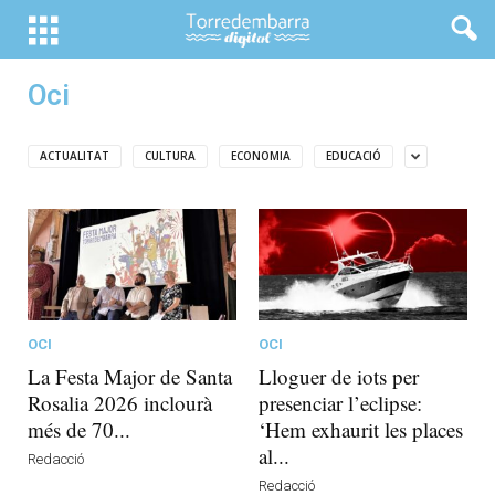
Oci
ACTUALITAT
CULTURA
ECONOMIA
EDUCACIÓ
OCI
OCI
La Festa Major de Santa
Lloguer de iots per
Rosalia 2026 inclourà
presenciar l’eclipse:
més de 70...
‘Hem exhaurit les places
al...
Redacció
Redacció