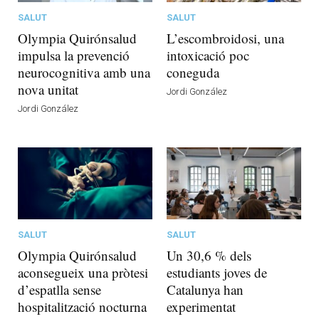
SALUT
SALUT
Olympia Quirónsalud
L’escombroidosi, una
impulsa la prevenció
intoxicació poc
neurocognitiva amb una
coneguda
nova unitat
Jordi González
Jordi González
SALUT
SALUT
Olympia Quirónsalud
Un 30,6 % dels
aconsegueix una pròtesi
estudiants joves de
d’espatlla sense
Catalunya han
hospitalització nocturna
experimentat