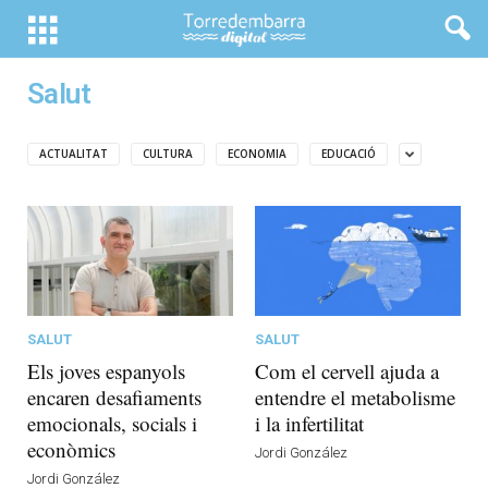
Salut
ACTUALITAT
CULTURA
ECONOMIA
EDUCACIÓ
SALUT
SALUT
Els joves espanyols
Com el cervell ajuda a
encaren desafiaments
entendre el metabolisme
emocionals, socials i
i la infertilitat
econòmics
Jordi González
Jordi González