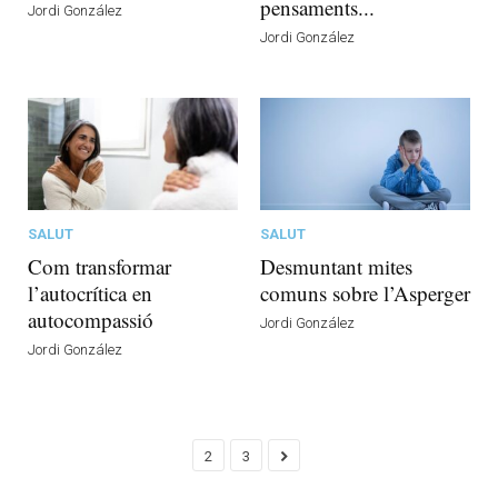
pensaments...
Jordi González
Jordi González
SALUT
SALUT
Com transformar
Desmuntant mites
l’autocrítica en
comuns sobre l’Asperger
autocompassió
Jordi González
Jordi González
2
3