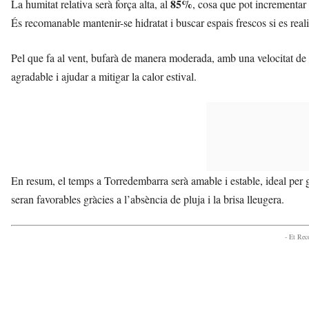
85%
La humitat relativa serà força alta, al
, cosa que pot incrementar 
És recomanable mantenir-se hidratat i buscar espais frescos si es realit
Pel que fa al vent, bufarà de manera moderada, amb una velocitat de
agradable i ajudar a mitigar la calor estival.
En resum, el temps a Torredembarra serà amable i estable, ideal per ga
seran favorables gràcies a l’absència de pluja i la brisa lleugera.
- Et Re