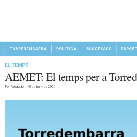
N
TORREDEMBARRA
POLÍTICA
SUCCESSOS
ESPOR
o
t
í
EL TEMPS
c
AEMET: El temps per a Torred
i
e
Por
Redacció
-
15 de juny de 2026
s
d
e
T
o
r
r
e