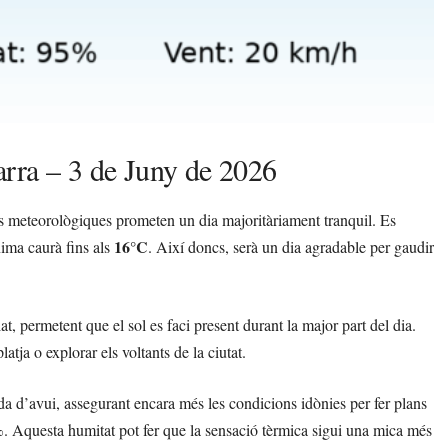
arra – 3 de Juny de 2026
ns meteorològiques prometen un dia majoritàriament tranquil. Es
16°C
nima caurà fins als
. Així doncs, serà un dia agradable per gaudir
t, permetent que el sol es faci present durant la major part del dia.
atja o explorar els voltants de la ciutat.
ada d’avui, assegurant encara més les condicions idònies per fer plans
%
. Aquesta humitat pot fer que la sensació tèrmica sigui una mica més