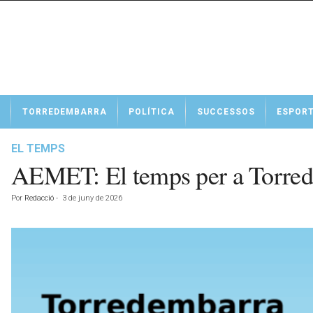
N
TORREDEMBARRA
POLÍTICA
SUCCESSOS
ESPOR
o
t
í
EL TEMPS
c
AEMET: El temps per a Torred
i
e
Por
Redacció
-
3 de juny de 2026
s
d
e
T
o
r
r
e