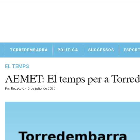
N
TORREDEMBARRA
POLÍTICA
SUCCESSOS
ESPOR
o
t
í
EL TEMPS
c
AEMET: El temps per a Torrede
i
e
Por
Redacció
-
9 de juliol de 2026
s
d
e
T
o
r
r
e