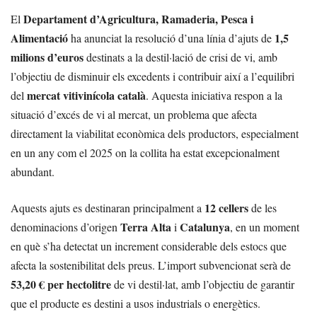
Departament d’Agricultura, Ramaderia, Pesca i
El
Alimentació
1,5
ha anunciat la resolució d’una línia d’ajuts de
milions d’euros
destinats a la destil·lació de crisi de vi, amb
l’objectiu de disminuir els excedents i contribuir així a l’equilibri
mercat vitivinícola català
del
. Aquesta iniciativa respon a la
situació d’excés de vi al mercat, un problema que afecta
directament la viabilitat econòmica dels productors, especialment
en un any com el 2025 on la collita ha estat excepcionalment
abundant.
12 cellers
Aquests ajuts es destinaran principalment a
de les
Terra Alta
Catalunya
denominacions d’origen
i
, en un moment
en què s’ha detectat un increment considerable dels estocs que
afecta la sostenibilitat dels preus. L’import subvencionat serà de
53,20 € per hectolitre
de vi destil·lat, amb l’objectiu de garantir
que el producte es destini a usos industrials o energètics.