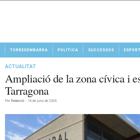
N
TORREDEMBARRA
POLÍTICA
SUCCESSOS
ESPOR
o
t
í
ACTUALITAT
c
Ampliació de la zona cívica i e
i
e
Tarragona
s
d
Por
Redacció
-
16 de juny de 2026
e
T
o
r
r
e