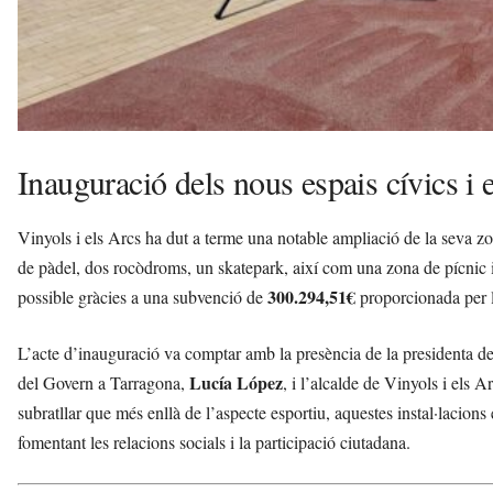
Inauguració dels nous espais cívics i 
Vinyols i els Arcs ha dut a terme una notable ampliació de la seva zon
de pàdel, dos rocòdroms, un skatepark, així com una zona de pícnic i 
300.294,51€
possible gràcies a una subvenció de
proporcionada per 
L’acte d’inauguració va comptar amb la presència de la presidenta d
Lucía López
del Govern a Tarragona,
, i l’alcalde de Vinyols i els A
subratllar que més enllà de l’aspecte esportiu, aquestes instal·lacion
fomentant les relacions socials i la participació ciutadana.