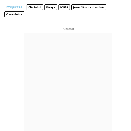
ETIQUETAS
ClicSalud
Diraya
ICGEA
Jesús Sánchez Lambás
Osakidetza
- Publicitat -