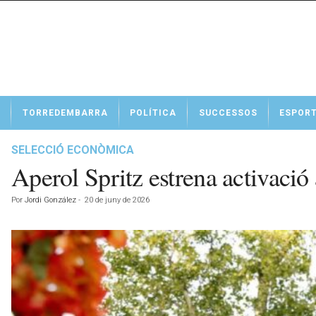
N
TORREDEMBARRA
POLÍTICA
SUCCESSOS
ESPOR
o
t
í
SELECCIÓ ECONÒMICA
c
Aperol Spritz estrena activació 
i
e
Por
Jordi González
-
20 de juny de 2026
s
d
e
T
o
r
r
e