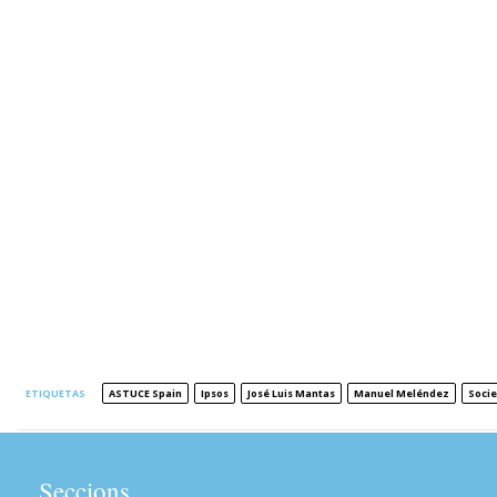
ETIQUETAS
ASTUCE Spain
Ipsos
José Luis Mantas
Manuel Meléndez
Socie
Seccions