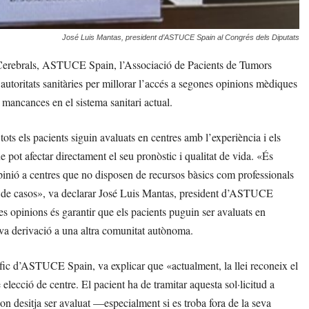
José Luis Mantas, president d’ASTUCE Spain al Congrés dels Diputats
 Cerebrals, ASTUCE Spain, l’Associació de Pacients de Tumors
 autoritats sanitàries per millorar l’accés a segones opinions mèdiques
 mancances en el sistema sanitari actual.
ots els pacients siguin avaluats en centres amb l’experiència i els
 pot afectar directament el seu pronòstic i qualitat de vida. «És
opinió a centres que no disposen de recursos bàsics com professionals
nt de casos», va declarar José Luis Mantas, president d’ASTUCE
s opinions és garantir que els pacients puguin ser avaluats en
 seva derivació a una altra comunitat autònoma.
ic d’ASTUCE Spain, va explicar que «actualment, la llei reconeix el
 elecció de centre. El pacient ha de tramitar aquesta sol·licitud a
e on desitja ser avaluat —especialment si es troba fora de la seva