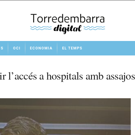
TS
OCI
ECONOMIA
EL TEMPS
’accés a hospitals amb assajos 