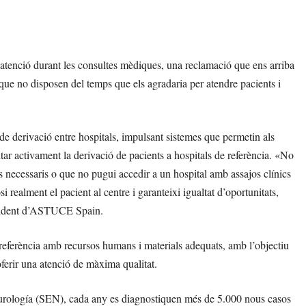
atenció durant les consultes mèdiques, una reclamació que ens arriba
ue no disposen del temps que els agradaria per atendre pacients i
de derivació entre hospitals, impulsant sistemes que permetin als
ilitar activament la derivació de pacients a hospitals de referència. «No
os necessaris o que no pugui accedir a un hospital amb assajos clínics
 realment el pacient al centre i garanteixi igualtat d’oportunitats,
esident d’ASTUCE Spain.
 referència amb recursos humans i materials adequats, amb l’objectiu
ferir una atenció de màxima qualitat.
Neurología (SEN), cada any es diagnostiquen més de 5.000 nous casos