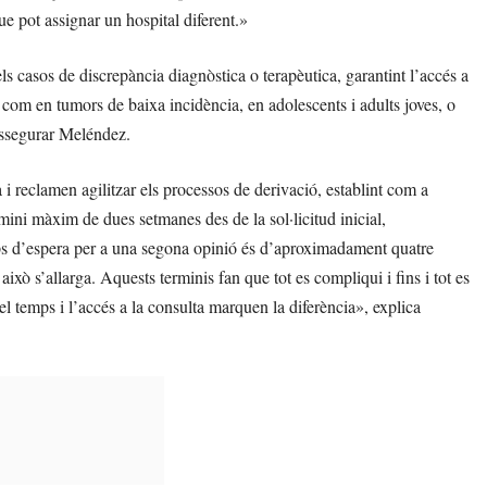
e pot assignar un hospital diferent.»
ls casos de discrepància diagnòstica o terapèutica, garantint l’accés a
, com en tumors de baixa incidència, en adolescents i adults joves, o
assegurar Meléndez.
reclamen agilitzar els processos de derivació, establint com a
rmini màxim de dues setmanes des de la sol·licitud inicial,
ps d’espera per a una segona opinió és d’aproximadament quatre
ixò s’allarga. Aquests terminis fan que tot es compliqui i fins i tot es
el temps i l’accés a la consulta marquen la diferència», explica