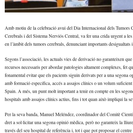
Amb motiu de la celebració avui del Dia Internacional dels Tumors
Cerebrals i del Sistema Nerviós Central, va fer una crida urgent a les
en l’àmbit dels tumors cerebrals, denunciant importants desigualtats i
Segons l’associació, les actuals vies de derivació no garanteixen que t
recursos necessaris per abordar patologies altament complexes, fet que
fonamental evitar que els pacients siguin derivats per a una segona 
amb formació específica, accés a assajos clínics o un volum suficie
Spain. A més, un punt molt important a tenir en compte en les segone
hospitals amb assajos clínics actius, fins i tot quan això impliqui la
Per la seva banda, Manuel Meléndez, coordinador del Comitè Científ
dret a sol·licitar una segona opinió mèdica, però no garanteix la lliure
través del seu hospital de referència i, tot i que pot proposar el centr