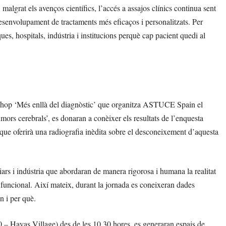
grat els avenços científics, l’accés a assajos clínics continua sent
desenvolupament de tractaments més eficaços i personalitzats. Per
iques, hospitals, indústria i institucions perquè cap pacient quedi al
kshop ‘Més enllà del diagnòstic’ que organitza ASTUCE Spain el
umors cerebrals’, es donaran a conèixer els resultats de l’enquesta
ue oferirà una radiografia inèdita sobre el desconeixement d’aquesta
ars i indústria que abordaran de manera rigorosa i humana la realitat
i funcional. Així mateix, durant la jornada es coneixeran dades
n i per què.
 – Havas Village) des de les 10.30 hores, es generaran espais de