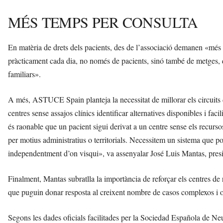
MÉS TEMPS PER CONSULTA
En matèria de drets dels pacients, des de l’associació demanen «més 
pràcticament cada dia, no només de pacients, sinó també de metges, q
familiars».
A més, ASTUCE Spain planteja la necessitat de millorar els circuits 
centres sense assajos clínics identificar alternatives disponibles i fac
és raonable que un pacient sigui derivat a un centre sense els recurs
per motius administratius o territorials. Necessitem un sistema que posi
independentment d’on visqui», va assenyalar José Luis Mantas, pr
Finalment, Mantas subratlla la importància de reforçar els centres de
que puguin donar resposta al creixent nombre de casos complexos i o
Segons les dades oficials facilitades per la Sociedad Española de 