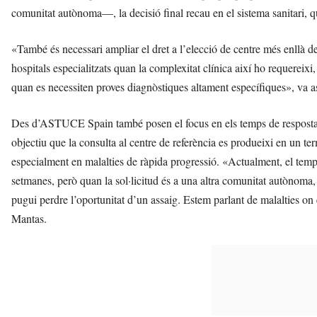
comunitat autònoma—, la decisió final recau en el sistema sanitari, qu
«També és necessari ampliar el dret a l’elecció de centre més enllà de
hospitals especialitzats quan la complexitat clínica així ho requereixi
quan es necessiten proves diagnòstiques altament específiques», va 
Des d’ASTUCE Spain també posen el focus en els temps de resposta i 
objectiu que la consulta al centre de referència es produeixi en un te
especialment en malalties de ràpida progressió. «Actualment, el tem
setmanes, però quan la sol·licitud és a una altra comunitat autònoma, a
pugui perdre l’oportunitat d’un assaig. Estem parlant de malalties on 
Mantas.