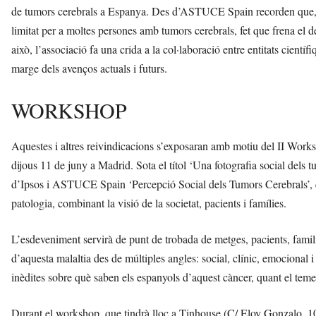
de tumors cerebrals a Espanya. Des d’ASTUCE Spain recorden que, mal
limitat per a moltes persones amb tumors cerebrals, fet que frena el 
això, l’associació fa una crida a la col·laboració entre entitats científ
marge dels avenços actuals i futurs.
WORKSHOP
Aquestes i altres reivindicacions s’exposaran amb motiu del II Wor
dijous 11 de juny a Madrid. Sota el títol ‘Una fotografia social dels t
d’Ipsos i ASTUCE Spain ‘Percepció Social dels Tumors Cerebrals’, q
patologia, combinant la visió de la societat, pacients i famílies.
L’esdeveniment servirà de punt de trobada de metges, pacients, famili
d’aquesta malaltia des de múltiples angles: social, clínic, emocional 
inèdites sobre què saben els espanyols d’aquest càncer, quant el teme
Durant el workshop, que tindrà lloc a Tinhouse (C/ Eloy Gonzalo, 10