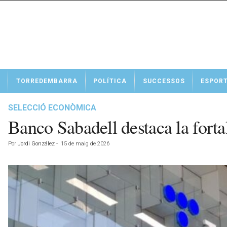
N
TORREDEMBARRA
POLÍTICA
SUCCESSOS
ESPOR
o
t
í
SELECCIÓ ECONÒMICA
c
Banco Sabadell destaca la forta
i
e
Por
Jordi González
-
15 de maig de 2026
s
d
e
T
o
r
r
e