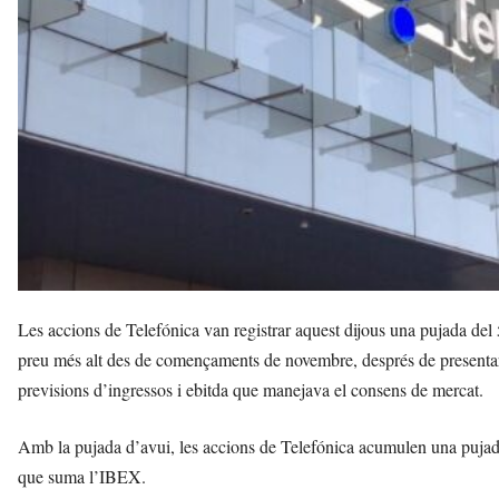
d
e
m
b
a
r
r
a
a
v
u
i
Les accions de Telefónica van registrar aquest dijous una pujada del 
preu més alt des de començaments de novembre, després de presentar 
previsions d’ingressos i ebitda que manejava el consens de mercat.
Amb la pujada d’avui, les accions de Telefónica acumulen una puja
que suma l’IBEX.