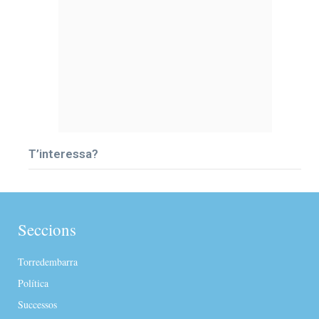
T’interessa?
Seccions
Torredembarra
Política
Successos