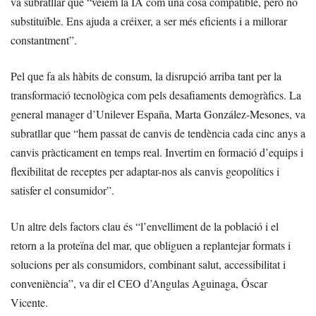
va subratllar que “veiem la IA com una cosa compatible, però no
substituïble. Ens ajuda a créixer, a ser més eficients i a millorar
constantment”.
Pel que fa als hàbits de consum, la disrupció arriba tant per la
transformació tecnològica com pels desafiaments demogràfics. La
general manager d’Unilever España, Marta González-Mesones, va
subratllar que “hem passat de canvis de tendència cada cinc anys a
canvis pràcticament en temps real. Invertim en formació d’equips i
flexibilitat de receptes per adaptar-nos als canvis geopolítics i
satisfer el consumidor”.
Un altre dels factors clau és “l’envelliment de la població i el
retorn a la proteïna del mar, que obliguen a replantejar formats i
solucions per als consumidors, combinant salut, accessibilitat i
conveniència”, va dir el CEO d’Angulas Aguinaga, Óscar
Vicente.