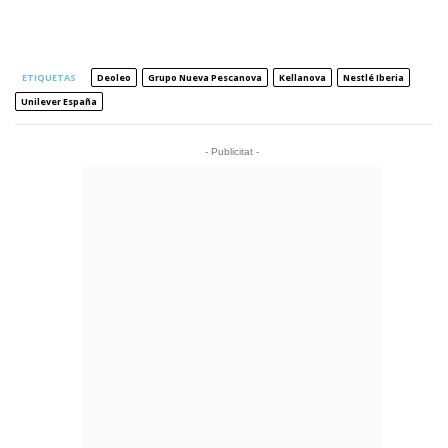
ETIQUETAS
Deoleo
Grupo Nueva Pescanova
Kellanova
Nestlé Iberia
Unilever España
- Publicitat -