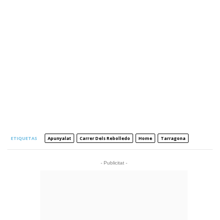
ETIQUETAS
Apunyalat
Carrer Dels Rebolledo
Home
Tarragona
- Publicitat -