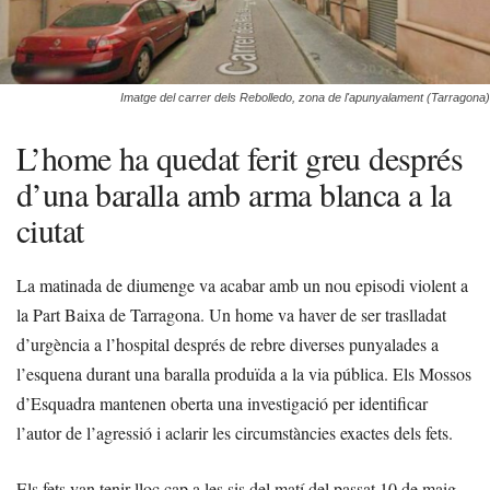
Imatge del carrer dels Rebolledo, zona de l'apunyalament (Tarragona)
L’home ha quedat ferit greu després
d’una baralla amb arma blanca a la
ciutat
La matinada de diumenge va acabar amb un nou episodi violent a
la Part Baixa de Tarragona. Un home va haver de ser traslladat
d’urgència a l’hospital després de rebre diverses punyalades a
l’esquena durant una baralla produïda a la via pública. Els Mossos
d’Esquadra mantenen oberta una investigació per identificar
l’autor de l’agressió i aclarir les circumstàncies exactes dels fets.
Els fets van tenir lloc cap a les sis del matí del passat 10 de maig,