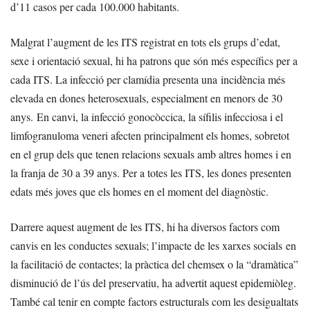
d’11 casos per cada 100.000 habitants.
Malgrat l’augment de les ITS registrat en tots els grups d’edat,
sexe i orientació sexual, hi ha patrons que són més específics per a
cada ITS. La infecció per clamídia presenta una incidència més
elevada en dones heterosexuals, especialment en menors de 30
anys. En canvi, la infecció gonocòccica, la sífilis infecciosa i el
limfogranuloma veneri afecten principalment els homes, sobretot
en el grup dels que tenen relacions sexuals amb altres homes i en
la franja de 30 a 39 anys. Per a totes les ITS, les dones presenten
edats més joves que els homes en el moment del diagnòstic.
Darrere aquest augment de les ITS, hi ha diversos factors com
canvis en les conductes sexuals; l’impacte de les xarxes socials en
la facilitació de contactes; la pràctica del chemsex o la “dramàtica”
disminució de l’ús del preservatiu, ha advertit aquest epidemiòleg.
També cal tenir en compte factors estructurals com les desigualtats