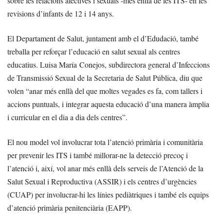
sobre les relacions afectives i sexuals -més enllà de les ITS- en les
revisions d’infants de 12 i 14 anys.
El Departament de Salut, juntament amb el d’Edudació, també
treballa per reforçar l’educació en salut sexual als centres
educatius. Luisa María Conejos, subdirectora general d’Infeccions
de Transmissió Sexual de la Secretaria de Salut Pública, diu que
volen “anar més enllà del que moltes vegades es fa, com tallers i
accions puntuals, i integrar aquesta educació d’una manera àmplia
i curricular en el dia a dia dels centres”.
El nou model vol involucrar tota l’atenció primària i comunitària
per prevenir les ITS i també millorar-ne la detecció precoç i
l’atenció i, així, vol anar més enllà dels serveis de l’Atenció de la
Salut Sexual i Reproductiva (ASSIR) i els centres d’urgències
(CUAP) per involucrar-hi les línies pediàtriques i també els equips
d’atenció primària penitenciària (EAPP).