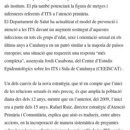
als instituts. El pla també potenciarà la figura de metges i
infermeres referents d’ITS a l’atenció primària.
El Departament de Salut ha actualitzat el model de prevenció i
atenció a les ITS davant un augment sostingut d’aquestes
infeccions en tots els grups d’edat, sexe i orientació sexual en els
últims anys a Catalunya en un patró similar a la majoria de països
europeus; una situació que requereix una resposta “més
complexa”, assenyala Jordi Casabona, del Centre d’Estudis
Epidemiològics sobre les ITS i Sida de Catalunya (CEEISCAT) .
Un dels canvis de la nova estratègia, que té en compte que l’inici
de les relacions sexuals és més precoç, és que amplia la població
diana des dels 12 anys, mentre que en l’anterior, del 2009, l’inici
era a partir dels 15 anys. Rafael Ruiz, director estratègic d’Atenció
Primària i Comunitària, explica que això es tradueix, entre altres
accions, en la incorporació de manera sistemàtica de preguntes