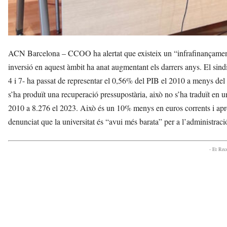
ACN Barcelona – CCOO ha alertat que existeix un “infrafinançament es
inversió en aquest àmbit ha anat augmentant els darrers anys. El sindic
4 i 7- ha passat de representar el 0,56% del PIB el 2010 a menys del
s’ha produït una recuperació pressupostària, això no s’ha traduït en
2010 a 8.276 el 2023. Això és un 10% menys en euros corrents i apro
denunciat que la universitat és “avui més barata” per a l’administraci
- Et Re