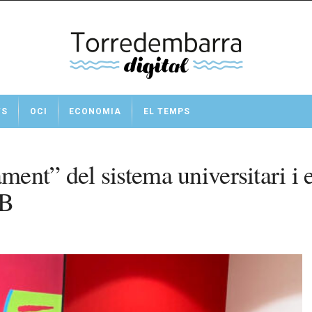
TS
OCI
ECONOMIA
EL TEMPS
ent” del sistema universitari i 
IB