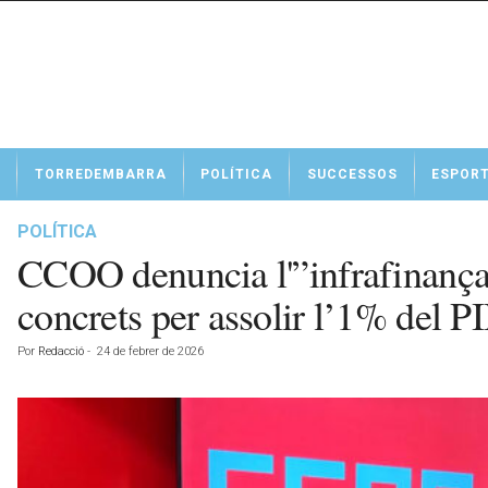
N
TORREDEMBARRA
POLÍTICA
SUCCESSOS
ESPOR
o
t
í
POLÍTICA
c
CCOO denuncia l'”infrafinançam
i
e
concrets per assolir l’1% del P
s
d
Por
Redacció
-
24 de febrer de 2026
e
T
o
r
r
e