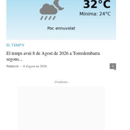
EL TEMPS
El temps avui 8 de Agost de 2026 a Torredembarra
segons...
-
8 d'agost de 2026
0
Redacció
- Publicitat -