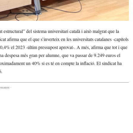
tructural” del sistema universitari català i això malgrat que la
at afirma que el que s’inverteix en les universitats catalanes -capítols
 0,4% el 2023 -últim pressupost aprovat-. A més, afirma que tot i que
 una despesa més gran per alumne, que va passar de 9.249 euros el
ximadament un 40% si es té en compte la inflació. El sindicat ha
ó.
comanem -