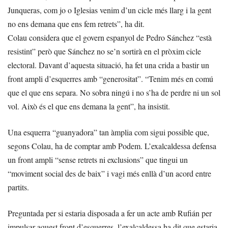
Junqueras, com jo o Iglesias venim d’un cicle més llarg i la gent
no ens demana que ens fem retrets”, ha dit.
Colau considera que el govern espanyol de Pedro Sánchez “està
resistint” però que Sánchez no se’n sortirà en el pròxim cicle
electoral. Davant d’aquesta situació, ha fet una crida a bastir un
front ampli d’esquerres amb “generositat”. “Tenim més en comú
que el que ens separa. No sobra ningú i no s’ha de perdre ni un sol
vol. Això és el que ens demana la gent”, ha insistit.
Una esquerra “guanyadora” tan àmplia com sigui possible que,
segons Colau, ha de comptar amb Podem. L’exalcaldessa defensa
un front ampli “sense retrets ni exclusions” que tingui un
“moviment social des de baix” i vagi més enllà d’un acord entre
partits.
Preguntada per si estaria disposada a fer un acte amb Rufián per
impulsar aquest front d’esquerres, l’exalcaldessa ha dit que estaria