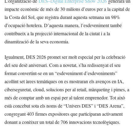
L’organització de
DES–Digital Enterprise Show 2026
generarà un
impacte econòmic de més de 30 milions d’euros per a la capital de
la Costa del Sol, que registra durant aquesta setmana un 98%
d’ocupació hotelera. D’aquesta manera, l’esdeveniment també
contribueix a la projecció internacional de la ciutat i a la
dinamització de la seva economia.
Igualment, DES 2026 promet ser molt especial per la celebració
del seu desè aniversari. Com a novetat, s’ha redissenyat el seu
format convertint-se en un “esdeveniment d’esdeveniments”
acollint set àrees temàtiques on es mostraran els avenços en IA,
ciberseguretat, cloud, solucions per al retail, màrqueting i pimes, a
més de comptar amb un espai per al talent emprenedor. Tot això
està concebut sota els noms de “Univers DES” i “DES Arena”,
congregant 403 firmes expositores que participaran activament
donant a conèixer un total de 706 innovacions tecnològiques.