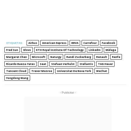
ETIQUETAS
Airbus
American Express
BBVA
Carrefour
Facebook
Fred Sun
Glovo
KTH Royal Institute Of Technology
LinkedIn
Màlaga
Margaret Chen
Microsoft
Naturgy
Randi Zuckerberg
Renault
Renfe
Ricardo Baeza-Yates
Seat
Stefaan Verhulst
Stellantis
TAG Heuer
Tencent Cloud
Trevor Monroe
Universitat De Nova York
WeChat
Yongdong Wang
- Publicitat -