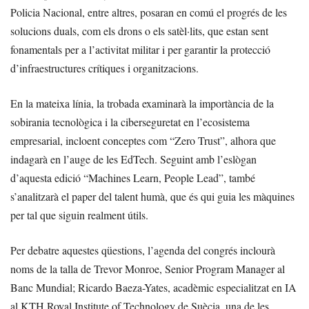
Policia Nacional, entre altres, posaran en comú el progrés de les
solucions duals, com els drons o els satèl·lits, que estan sent
fonamentals per a l’activitat militar i per garantir la protecció
d’infraestructures crítiques i organitzacions.
En la mateixa línia, la trobada examinarà la importància de la
sobirania tecnològica i la ciberseguretat en l’ecosistema
empresarial, incloent conceptes com “Zero Trust”, alhora que
indagarà en l’auge de les EdTech. Seguint amb l’eslògan
d’aquesta edició “Machines Learn, People Lead”, també
s’analitzarà el paper del talent humà, que és qui guia les màquines
per tal que siguin realment útils.
Per debatre aquestes qüestions, l’agenda del congrés inclourà
noms de la talla de Trevor Monroe, Senior Program Manager al
Banc Mundial; Ricardo Baeza-Yates, acadèmic especialitzat en IA
al KTH Royal Institute of Technology de Suècia, una de les