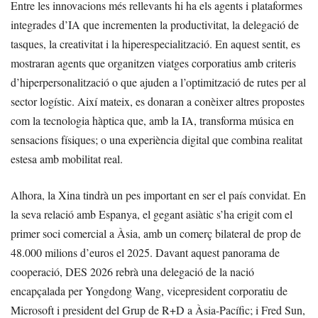
Entre les innovacions més rellevants hi ha els agents i plataformes
integrades d’IA que incrementen la productivitat, la delegació de
tasques, la creativitat i la hiperespecialització. En aquest sentit, es
mostraran agents que organitzen viatges corporatius amb criteris
d’hiperpersonalització o que ajuden a l’optimització de rutes per al
sector logístic. Així mateix, es donaran a conèixer altres propostes
com la tecnologia hàptica que, amb la IA, transforma música en
sensacions físiques; o una experiència digital que combina realitat
estesa amb mobilitat real.
Alhora, la Xina tindrà un pes important en ser el país convidat. En
la seva relació amb Espanya, el gegant asiàtic s’ha erigit com el
primer soci comercial a Àsia, amb un comerç bilateral de prop de
48.000 milions d’euros el 2025. Davant aquest panorama de
cooperació, DES 2026 rebrà una delegació de la nació
encapçalada per Yongdong Wang, vicepresident corporatiu de
Microsoft i president del Grup de R+D a Àsia-Pacífic; i Fred Sun,