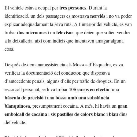
tres persones
El vehicle estava ocupat per
. Durant la
nerviós
identificació, un dels passatgers es mostrava
i no va poder
explicar adequadament la seva ruta. A l’interior del vehicle, es van
dos microones
televisor
trobar
i un
, que deien que volien vendre
a la deixalleria, així com indicis que intentaven amagar alguna
cosa.
Després de demanar assistència als Mossos d’Esquadra, es va
verificar la documentació del conductor, que disposava
d’antecedents penals, alguns d’ells per tràfic de drogues. En un
105 euros en efectiu
escorcoll personal, se li va trobar
, una
bàscula de precisió
bossa amb una substància
i una
blanquinosa
gran
, presumptament cocaïna. A més, hi havia un
embolcall de cocaïna
sis pastilles de colors blanc i blau
i
dins
del vehicle.