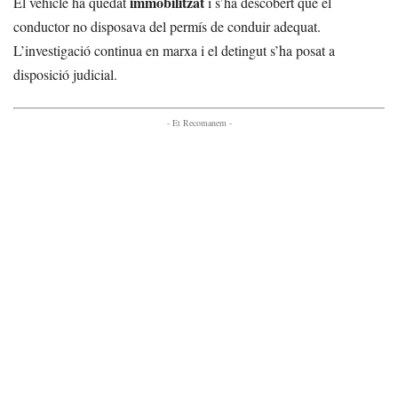
immobilitzat
El vehicle ha quedat
i s’ha descobert que el
conductor no disposava del permís de conduir adequat.
L’investigació continua en marxa i el detingut s’ha posat a
disposició judicial.
- Et Recomanem -