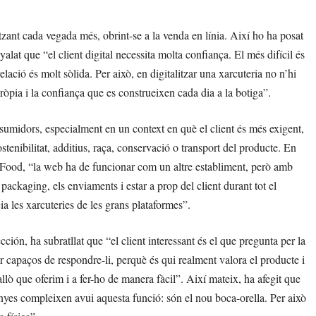
litzant cada vegada més, obrint-se a la venda en línia. Així ho ha posat
lat que “el client digital necessita molta confiança. El més difícil és
lació és molt sòlida. Per això, en digitalitzar una xarcuteria no n’hi
pròpia i la confiança que es construeixen cada dia a la botiga”.
consumidors, especialment en un context en què el client és més exigent,
stenibilitat, additius, raça, conservació o transport del producte. En
Food, “la web ha de funcionar com un altre establiment, però amb
 packaging, els enviaments i estar a prop del client durant tot el
ia les xarcuteries de les grans plataformes”.
ión, ha subratllat que “el client interessant és el que pregunta per la
 ser capaços de respondre-li, perquè és qui realment valora el producte i
allò que oferim i a fer-ho de manera fàcil”. Així mateix, ha afegit que
senyes compleixen avui aquesta funció: són el nou boca-orella. Per això