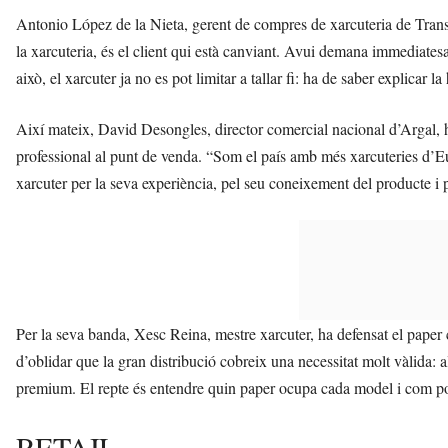
Antonio López de la Nieta, gerent de compres de xarcuteria de Transg
la xarcuteria, és el client qui està canviant. Avui demana immediate
això, el xarcuter ja no es pot limitar a tallar fi: ha de saber explicar l
Així mateix, David Desongles, director comercial nacional d’Argal, ha
professional al punt de venda. “Som el país amb més xarcuteries d’Eu
xarcuter per la seva experiència, pel seu coneixement del producte i pe
Per la seva banda, Xesc Reina, mestre xarcuter, ha defensat el paper
d’oblidar que la gran distribució cobreix una necessitat molt vàlida:
premium. El repte és entendre quin paper ocupa cada model i com pot
RETAIL