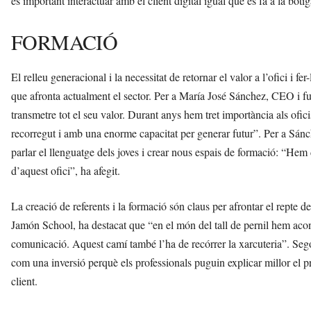
és important interactuar amb el client digital igual que es fa a la botig
FORMACIÓ
El relleu generacional i la necessitat de retornar el valor a l’ofici i fe
que afronta actualment el sector. Per a María José Sánchez, CEO i 
transmetre tot el seu valor. Durant anys hem tret importància als ofic
recorregut i amb una enorme capacitat per generar futur”. Per a Sánc
parlar el llenguatge dels joves i crear nous espais de formació: “He
d’aquest ofici”, ha afegit.
La creació de referents i la formació són claus per afrontar el repte 
Jamón School, ha destacat que “en el món del tall de pernil hem aconse
comunicació. Aquest camí també l’ha de recórrer la xarcuteria”. Seg
com una inversió perquè els professionals puguin explicar millor el p
client.