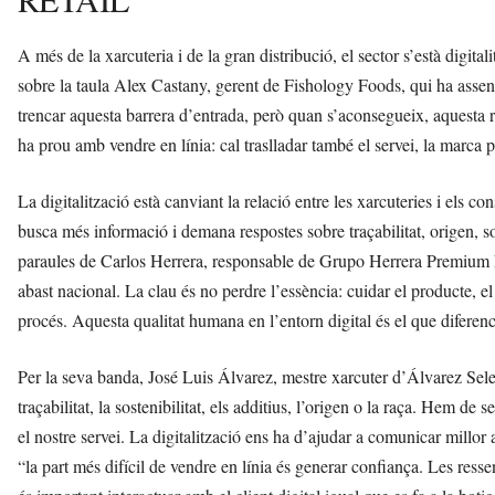
A més de la xarcuteria i de la gran distribució, el sector s’està digita
sobre la taula Alex Castany, gerent de Fishology Foods, qui ha assenya
trencar aquesta barrera d’entrada, però quan s’aconsegueix, aquesta re
ha prou amb vendre en línia: cal traslladar també el servei, la marca 
La digitalització està canviant la relació entre les xarcuteries i els 
busca més informació i demana respostes sobre traçabilitat, origen, so
paraules de Carlos Herrera, responsable de Grupo Herrera Premium 
abast nacional. La clau és no perdre l’essència: cuidar el producte, el
procés. Aquesta qualitat humana en l’entorn digital és el que diferenc
Per la seva banda, José Luis Álvarez, mestre xarcuter d’Álvarez Selecc
traçabilitat, la sostenibilitat, els additius, l’origen o la raça. Hem de
el nostre servei. La digitalització ens ha d’ajudar a comunicar millor 
“la part més difícil de vendre en línia és generar confiança. Les res