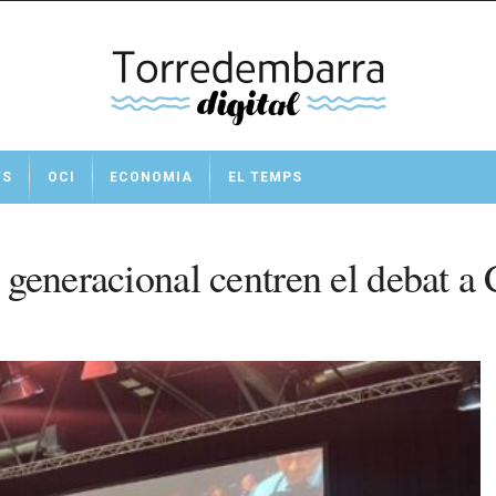
TS
OCI
ECONOMIA
EL TEMPS
eu generacional centren el debat