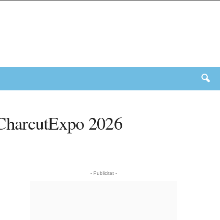
 a CharcutExpo 2026
- Publicitat -