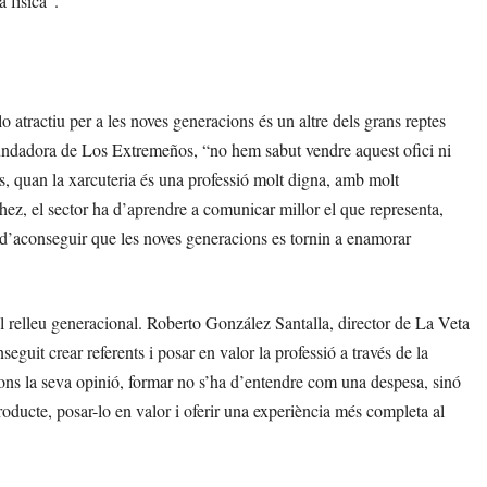
a física”.
r-lo atractiu per a les noves generacions és un altre dels grans reptes
fundadora de Los Extremeños, “no hem sabut vendre aquest ofici ni
is, quan la xarcuteria és una professió molt digna, amb molt
hez, el sector ha d’aprendre a comunicar millor el que representa,
m d’aconseguir que les noves generacions es tornin a enamorar
del relleu generacional. Roberto González Santalla, director de La Veta
guit crear referents i posar en valor la professió a través de la
ons la seva opinió, formar no s’ha d’entendre com una despesa, sinó
roducte, posar-lo en valor i oferir una experiència més completa al