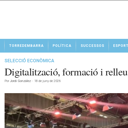
N
TORREDEMBARRA
POLÍTICA
SUCCESSOS
ESPOR
o
t
í
SELECCIÓ ECONÒMICA
c
Digitalització, formació i rell
i
e
Por
Jordi González
-
18 de juny de 2026
s
d
e
T
o
r
r
e