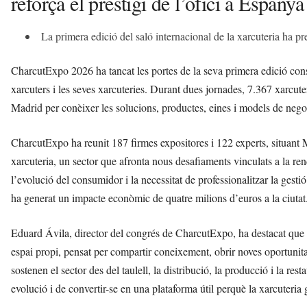
reforça el prestigi de l’ofici a Espanya
La primera edició del saló internacional de la xarcuteria ha pre
CharcutExpo 2026 ha tancat les portes de la seva primera edició cons
xarcuters i les seves xarcuteries. Durant dues jornades, 7.367 xarcut
Madrid per conèixer les solucions, productes, eines i models de negoc
CharcutExpo ha reunit 187 firmes expositores i 122 experts, situant Ma
xarcuteria, un sector que afronta nous desafiaments vinculats a la rendib
l’evolució del consumidor i la necessitat de professionalitzar la gestió 
ha generat un impacte econòmic de quatre milions d’euros a la ciutat
Eduard Ávila, director del congrés de CharcutExpo, ha destacat que 
espai propi, pensat per compartir coneixement, obrir noves oportunita
sostenen el sector des del taulell, la distribució, la producció i la
evolució i de convertir-se en una plataforma útil perquè la xarcuteria gu