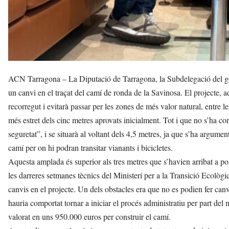
ACN Tarragona – La Diputació de Tarragona, la Subdelegació del go
un canvi en el traçat del camí de ronda de la Savinosa. El projecte, a
recorregut i evitarà passar per les zones de més valor natural, entre
més estret dels cinc metres aprovats inicialment. Tot i que no s’ha co
seguretat”, i se situarà al voltant dels 4,5 metres, ja que s’ha argum
camí per on hi podran transitar vianants i bicicletes.
Aquesta amplada és superior als tres metres que s’havien arribat a pos
les darreres setmanes tècnics del Ministeri per a la Transició Ecològi
canvis en el projecte. Un dels obstacles era que no es podien fer canv
hauria comportat tornar a iniciar el procés administratiu per part de
valorat en uns 950.000 euros per construir el camí.