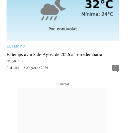
EL TEMPS
El temps avui 8 de Agost de 2026 a Torredembarra
segons...
-
8 d'agost de 2026
0
Redacció
- Publicitat -