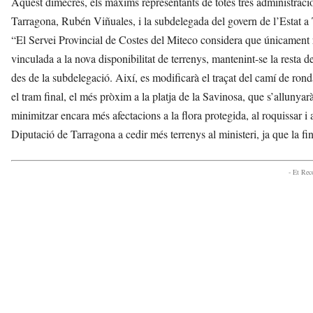
Aquest dimecres, els màxims representants de totes tres administraci
Tarragona, Rubén Viñuales, i la subdelegada del govern de l’Estat a T
“El Servei Provincial de Costes del Miteco considera que únicament r
vinculada a la nova disponibilitat de terrenys, mantenint-se la resta 
des de la subdelegació. Així, es modificarà el traçat del camí de rond
el tram final, el més pròxim a la platja de la Savinosa, que s’allunyarà
minimitzar encara més afectacions a la flora protegida, al roquissar i a
Diputació de Tarragona a cedir més terrenys al ministeri, ja que la fi
- Et Re