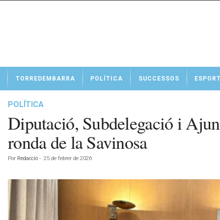
N
TORREDEMBARRA
POLÍTICA
SUCCESSOS
ESPOR
o
t
í
POLÍTICA
c
Diputació, Subdelegació i Ajun
i
e
ronda de la Savinosa
s
d
Por
Redacció
-
25 de febrer de 2026
e
T
o
r
r
e