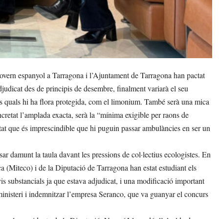
vern espanyol a Tarragona i l’Ajuntament de Tarragona han pactat
djudicat des de principis de desembre, finalment variarà el seu
 les quals hi ha flora protegida, com el limonium. També serà una mica
ncretat l’amplada exacta, serà la “mínima exigible per raons de
entat que és imprescindible que hi puguin passar ambulàncies en ser un
ar damunt la taula davant les pressions de col·lectius ecologistes. En
ca (Miteco) i de la Diputació de Tarragona han estat estudiant els
is substancials ja que estava adjudicat, i una modificació important
l ministeri i indemnitzar l’empresa Seranco, que va guanyar el concurs