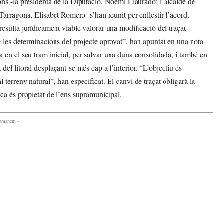
ons -la presidenta de la Diputació, Noemí Llauradó; l’alcalde de
arragona, Elisabet Romero- s’han reunit per enllestir l’acord.
esulta jurídicament viable valorar una modificació del traçat
de les determinacions del projecte aprovat”, han apuntat en una nota
a en el seu tram inicial, per salvar una duna consolidada, i també en
 del litoral desplaçant-se més cap a l’interior. “L’objectiu és
l terreny natural”, han especificat. El canvi de traçat obligarà la
nca és propietat de l’ens supramunicipal.
comanem -