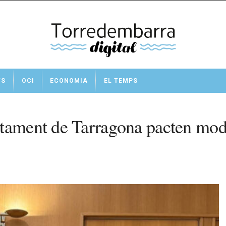
TS
OCI
ECONOMIA
EL TEMPS
tament de Tarragona pacten modif