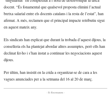
“singularitat” en complexitat a l’hora de desenvolupar la tasca
docent. “És fonamental que qualsevol proposta elimini l’actual
bretxa salarial entre els docents catalans i la resta de l’estat”, han
afirmat. A més, reclamen que el principal impacte retributiu sigui
en aquest mateix any.
Els sindicats han explicat que durant la trobada d’aquest dijous, la
conselleria els ha plantejat abordar altres assumptes, però ells han
declinat fer-ho i s’han instat a continuar les negociacions aquest
dijous.
Per últim, han insistit en la crida a organitzar-se de cara a les
vagues anunciades per a la setmana del 16 al 20 de març.
- Et Recomanem -