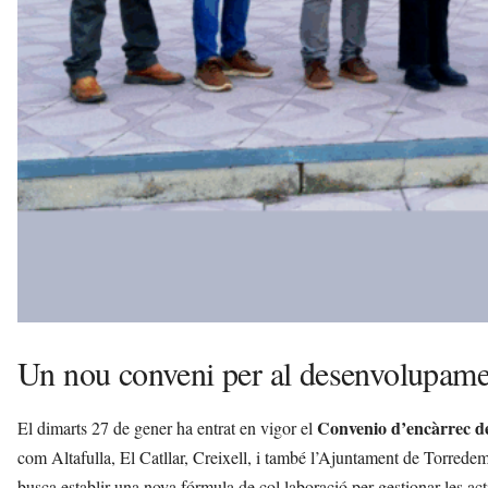
Un nou conveni per al desenvolupamen
Convenio d’encàrrec de
El dimarts 27 de gener ha entrat en vigor el
com Altafulla, El Catllar, Creixell, i també l’Ajuntament de Torredemb
busca establir una nova fórmula de col·laboració per gestionar les acti