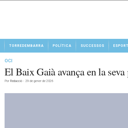
N
TORREDEMBARRA
POLÍTICA
SUCCESSOS
ESPOR
o
t
í
OCI
c
El Baix Gaià avança en la seva
i
e
Por
Redacció
-
29 de gener de 2026
s
d
e
T
o
r
r
e