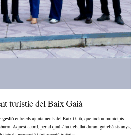
t turístic del Baix Gaià
 gestió
entre els ajuntaments del Baix Gaià, que inclou municipis
arra. Aquest acord, per al qual s’ha treballat durant gairebé sis anys,
vitats de promoció i informació turística.