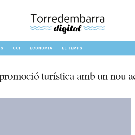
TS
OCI
ECONOMIA
EL TEMPS
 promoció turística amb un nou a