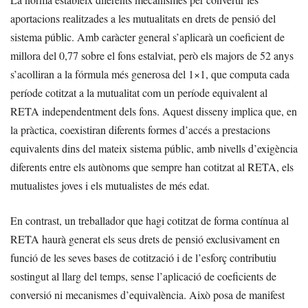
aportacions realitzades a les mutualitats en drets de pensió del
sistema públic. Amb caràcter general s’aplicarà un coeficient de
millora del 0,77 sobre el fons estalviat, però els majors de 52 anys
s’acolliran a la fórmula més generosa del 1×1, que computa cada
període cotitzat a la mutualitat com un període equivalent al
RETA independentment dels fons. Aquest disseny implica que, en
la pràctica, coexistiran diferents formes d’accés a prestacions
equivalents dins del mateix sistema públic, amb nivells d’exigència
diferents entre els autònoms que sempre han cotitzat al RETA, els
mutualistes joves i els mutualistes de més edat.
En contrast, un treballador que hagi cotitzat de forma contínua al
RETA haurà generat els seus drets de pensió exclusivament en
funció de les seves bases de cotització i de l’esforç contributiu
sostingut al llarg del temps, sense l’aplicació de coeficients de
conversió ni mecanismes d’equivalència. Això posa de manifest