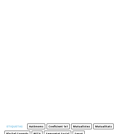
ETIQUETAS
Autònoms
Coeficient 1x1
Mutualistes
Mutualitats
Ple Del Congrés
RETA
Seguretat Social
Senat