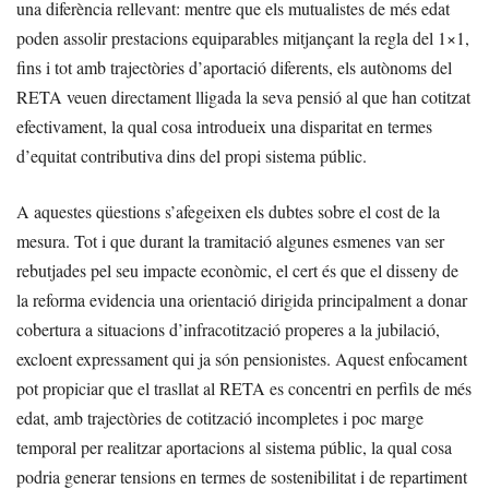
una diferència rellevant: mentre que els mutualistes de més edat
poden assolir prestacions equiparables mitjançant la regla del 1×1,
fins i tot amb trajectòries d’aportació diferents, els autònoms del
RETA veuen directament lligada la seva pensió al que han cotitzat
efectivament, la qual cosa introdueix una disparitat en termes
d’equitat contributiva dins del propi sistema públic.
A aquestes qüestions s’afegeixen els dubtes sobre el cost de la
mesura. Tot i que durant la tramitació algunes esmenes van ser
rebutjades pel seu impacte econòmic, el cert és que el disseny de
la reforma evidencia una orientació dirigida principalment a donar
cobertura a situacions d’infracotització properes a la jubilació,
excloent expressament qui ja són pensionistes. Aquest enfocament
pot propiciar que el trasllat al RETA es concentri en perfils de més
edat, amb trajectòries de cotització incompletes i poc marge
temporal per realitzar aportacions al sistema públic, la qual cosa
podria generar tensions en termes de sostenibilitat i de repartiment