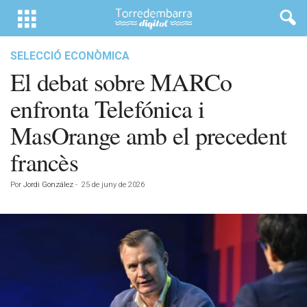
SELECCIÓ ECONÒMICA
El debat sobre MARCo
enfronta Telefónica i
MasOrange amb el precedent
francès
Por
Jordi González
-
25 de juny de 2026