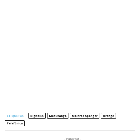
ETIQUETAS
DigitalES
MasOrange
Meinrad Spenger
Orange
Telefónica
- Publicitat -