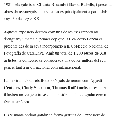
Chantal Grande
David Balsells
1981 pels galeristes
i
, i presenta
obres de reconeguts autors, captades principalment a partir dels
anys 50 del segle XX.
Aquesta exposició destaca com una de les més importants
d’enguany i marca el primer cop que la Col·lecció Forvm es
presenta des de la seva incorporació a la Col·lecció Nacional de
1.700 obres de 310
Fotografia de Catalunya. Amb un total de
artistes
, la col·lecció és considerada una de les millors del seu
gènere tant a nivell nacional com internacional.
Agustí
La mostra inclou treballs de fotògrafs de renom com
Centelles
Cindy Sherman
Thomas Ruff
,
,
i molts altres, que
il·lustren un viatge a través de la història de la fotografia com a
tècnica artística.
Els visitants podran gaudir de forma gratuïta de l’exposició de