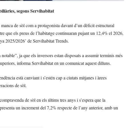
liàries, segons Servihabitat
 manca de sòl com a protagonista davant d’un dèficit estructural
ntre que els preus de l’habitatge continuaran pujant un 12,4% el 2026,
nya 2025/2026’ de Servihabitat Trends.
 notable”, ja que els inversors estan disposats a assumir terminis més
 superiors, informa Servihabitat en un comunicat aquest dilluns.
endència està canviant i s’estén cap a ciutats mitjanes i àrees
eracions de sòl.
compravenda de sòl en els últims tres anys i s’espera que la
epresenta un increment del 7,2% respecte de l’any anterior, amb un