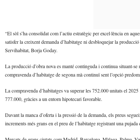
“El sòl s’ha consolidat com l’actiu estratègic per excel·lència en aque
satisfer la creixent demanda d’habitatge ni desbloquejar la producció 
Servihabitat, Borja Goday.
La producció d’obra nova es manté continguda i continua situant-se mo
compravenda d’habitatge de segona mà continuï sent l’opció predom
La compravenda d’habitatges va superar les 752.000 unitats el 2025 i
777.000, gràcies a un entorn hipotecari favorable.
Davant la manca d’oferta i la pressió de la demanda, els preus seguei
increments més grans en el preu de l’habitatge registrant una pujad
Mercats de grans ciutats com Madrid, Barcelona, Màlaga, Palma, Val