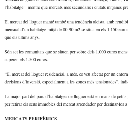
l’habitatge”, mentre que mercats més secundaris i ciutats mitjanes pr
El mercat del lloguer manté també una tendència alcista, amb rendibil
mensual d’un habitatge mitjà de 80-90 m2 se situa en els 1.150 eu
que els últims anys.
Són set les comunitats que se situen per sobre dels 1.000 euros mens
superen els 1.500 euros.
“El mercat del lloguer residencial, a més, es veu afectat per un entor
decisions d’inversió, especialment a les zones més tensionades”, indic
La major part del parc d’habitatges de lloguer està en mans de petits 
per retirar els seus immobles del mercat arrendador per destinar-los a
MERCATS PERIFÈRICS