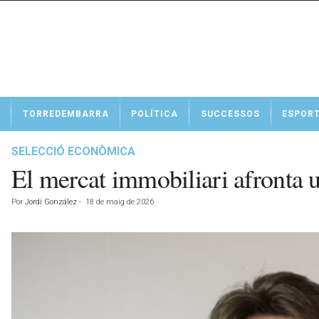
N
TORREDEMBARRA
POLÍTICA
SUCCESSOS
ESPOR
o
t
í
SELECCIÓ ECONÒMICA
c
El mercat immobiliari afronta u
i
e
Por
Jordi González
-
18 de maig de 2026
s
d
e
T
o
r
r
e