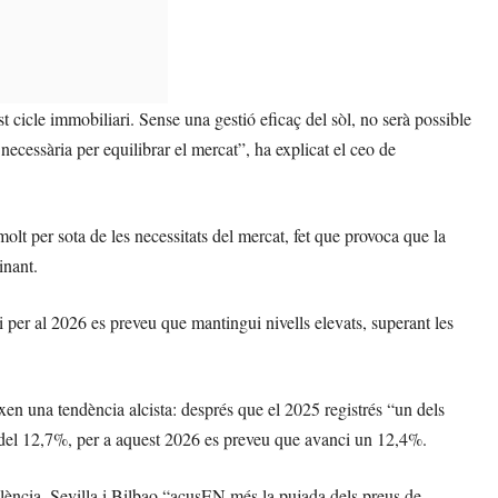
st cicle immobiliari. Sense una gestió eficaç del sòl, no serà possible
necessària per equilibrar el mercat”, ha explicat el ceo de
lt per sota de les necessitats del mercat, fet que provoca que la
inant.
 per al 2026 es preveu que mantingui nivells elevats, superant les
xen una tendència alcista: després que el 2025 registrés “un dels
a del 12,7%, per a aquest 2026 es preveu que avanci un 12,4%.
ència, Sevilla i Bilbao “acusEN més la pujada dels preus de