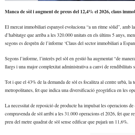
Manca de sòl i augment de preus del 12,4% el 2026, claus immobi
El mercat immobiliari espanyol evoluciona “a un ritme sòlid”, amb la
d’habitatge que arriba a les 320.000 unitats en els últims 5 anys, me
segons es desprèn de l’informe ‘Claus del sector immobiliari a Espa
Segons l’informe, l’interès pel sòl en gestió ha augmentat “de manera
llargs i una major complexitat administrativa a canvi de rendibilitats
Tot i que el 43% de la demanda de sòl es focalitza al centre urbà, la t
metropolitanes, fet que indica una diversificació geogràfica en les op
La necessitat de reposició de producte ha impulsat les operacions de 
compravenda de sòl arribi a les 31.000 operacions el 2026, fet que r
preu del metre quadrat de sòl sense edificar que pujarà un 11,6%.