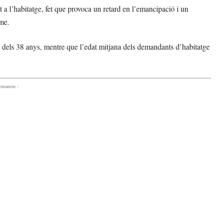
at a l’habitatge, fet que provoca un retard en l’emancipació i un
rme.
t dels 38 anys, mentre que l’edat mitjana dels demandants d’habitatge
comanem -