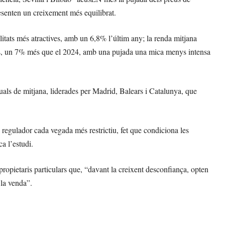
esenten un creixement més equilibrat.
itats més atractives, amb un 6,8% l’últim any; la renda mitjana
ros, un 7% més que el 2024, amb una pujada una mica menys intensa
uals de mitjana, liderades per Madrid, Balears i Catalunya, que
n regulador cada vegada més restrictiu, fet que condiciona les
a l’estudi.
propietaris particulars que, “davant la creixent desconfiança, opten
 la venda”.