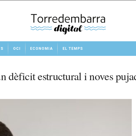
TS
OCI
ECONOMIA
EL TEMPS
n dèficit estructural i noves puj