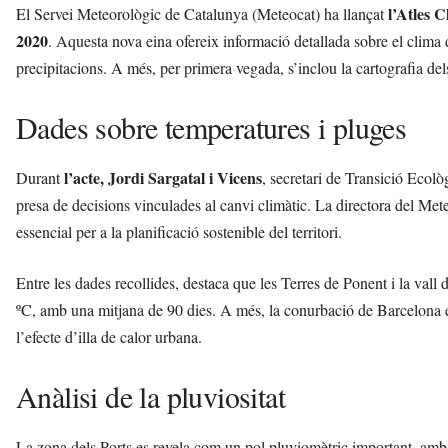
l’Atles C
d
El Servei Meteorològic de Catalunya (Meteocat) ha llançat
e
2020
. Aquesta nova eina ofereix informació detallada sobre el clima 
m
precipitacions. A més, per primera vegada, s’inclou la cartografia de
b
a
Dades sobre temperatures i pluges
r
r
a
l’acte, Jordi Sargatal i Vicens
Durant
, secretari de Transició Ecolò
a
v
presa de decisions vinculades al canvi climàtic. La directora del Met
u
essencial per a la planificació sostenible del territori.
i
Entre les dades recollides, destaca que les Terres de Ponent i la vall
ºC, amb una mitjana de 90 dies. A més, la conurbació de Barcelona és
l’efecte d’illa de calor urbana.
Anàlisi de la pluviositat
La zona dels Ports es revela com un pol pluviomètric important, amb 