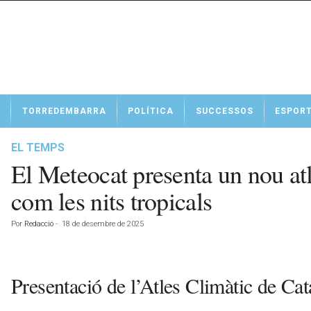
N
TORREDEMBARRA
POLÍTICA
SUCCESSOS
ESPOR
o
t
í
EL TEMPS
c
El Meteocat presenta un nou at
i
e
com les nits tropicals
s
d
Por
Redacció
-
18 de desembre de 2025
e
T
o
r
Presentació de l’Atles Climàtic de Ca
r
e