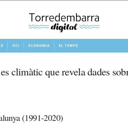
TS
OCI
ECONOMIA
EL TEMPS
les climàtic que revela dades so
talunya (1991-2020)