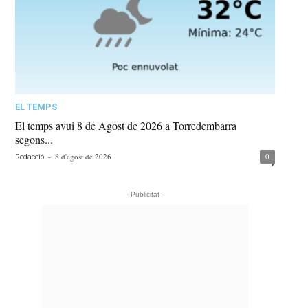
EL TEMPS
El temps avui 8 de Agost de 2026 a Torredembarra
segons...
-
8 d'agost de 2026
0
Redacció
- Publicitat -