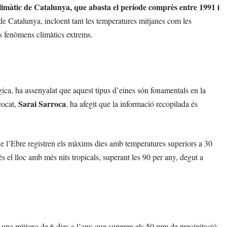
limàtic de Catalunya, que abasta el període comprès entre 1991 i
de Catalunya, incloent tant les temperatures mitjanes com les
ls fenòmens climàtics extrems.
gica, ha assenyalat que aquest tipus d’eines són fonamentals en la
Sarai Sarroca
eocat,
, ha afegit que la informació recopilada és
 de l’Ebre registren els màxims dies amb temperatures superiors a 30
 el lloc amb més nits tropicals, superant les 90 per any, degut a
una mitjana de 6 dies a l’any que superen els 50 mm de precipitació.