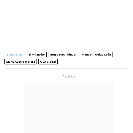
ETIQUETAS
El Milagrito
Grupo BGO-Minzer
Manuel Terriza León
María Castro Molera
OCA Global
- Publicitat -