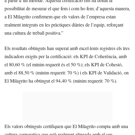
a partir d’un mètode. Aquesta certificació ens ha donat la
possibilitat de mesurar el que fem i com ho fem; d’aquesta manera,
a El Milagrito confirmem que els valors de l’empresa estan
realment integrats en les pràctiques diàries de l’equip, reforçant
una cultura de treball positiva.”
Els resultats obtinguts han superat amb excel·lents registres els tres
indicadors exigits per la certificació: els KPI de Coherència, amb
el 80,60 % (el mínim requerit és el 50 %); els KPI de Cohesió,
amb el 88,50 % (mínim requerit: 70 %) i els KPI de Validació, on
El Milagrito ha obtingut el 94,40 % (mínim requerit: 70 %).
Els valors obtinguts certifiquen que El Milagrito compta amb una
cultura corporativa que està realment alineada amb el seu