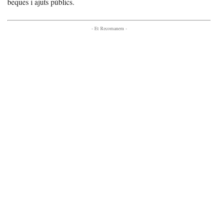
beques i ajuts públics.
- Et Recomanem -