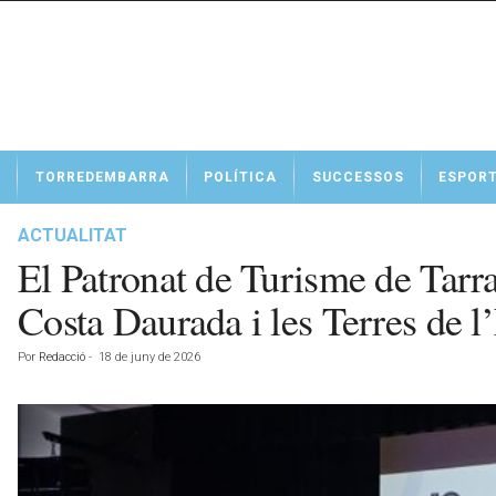
N
TORREDEMBARRA
POLÍTICA
SUCCESSOS
ESPOR
o
t
í
ACTUALITAT
c
El Patronat de Turisme de Tarrag
i
e
Costa Daurada i les Terres de l
s
d
Por
Redacció
-
18 de juny de 2026
e
T
o
r
r
e