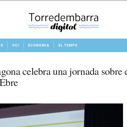
TS
OCI
ECONOMIA
EL TEMPS
ona celebra una jornada sobre el f
’Ebre