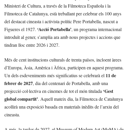
Ministeri de Cultura, a través de la Filmoteca Española i la
Filmoteca de Catalunya, està treballant per celebrar els 100 anys
del destacat cineasta i activista polític Pere Portabella, nascut a
‘Acció Portabella’
Figueres el 1927.
, un programa internacional
introduït al gener, s’amplia ara amb nous projectes i accions que
tindran lloc entre 2026 i 2027.
Més de cent institucions culturals de trenta països, incloent àrees
d’Europa, Àsia, Amèrica i Àfrica, participen en aquest programa.
11 de
Un dels esdeveniments més significatius se celebrarà el
febrer de 2027
, dia del centenari de Portabella, amb una
‘Gest
projecció col·lectiva en cinemes de tot el món titulada
global compartit’
. Aquell mateix dia, la Filmoteca de Catalunya
acollirà una exposició basada en materials inèdits de l’arxiu del
cineasta.
A més, la tardor de 2027, el Museum of Modern Art (MoMA) de