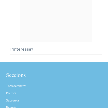
T’interessa?
Seccions
Torredembarra
Política
Successos
Esports