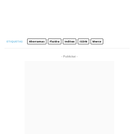
ETIQUETAS
Ahorramas
Fluidra
Inditex
ISDIN
Merco
- Publicitat -