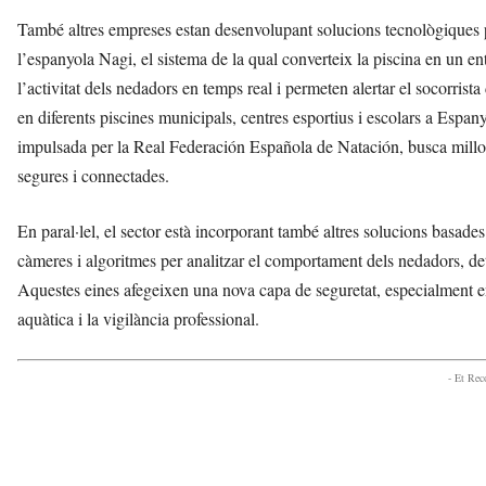
També altres empreses estan desenvolupant solucions tecnològiques per
l’espanyola Nagi, el sistema de la qual converteix la piscina en un e
l’activitat dels nedadors en temps real i permeten alertar el socorrist
en diferents piscines municipals, centres esportius i escolars a Esp
impulsada per la Real Federación Española de Natación, busca millor
segures i connectades.
En paral·lel, el sector està incorporant també altres solucions basade
càmeres i algoritmes per analitzar el comportament dels nedadors, dete
Aquestes eines afegeixen una nova capa de seguretat, especialment e
aquàtica i la vigilància professional.
- Et Re