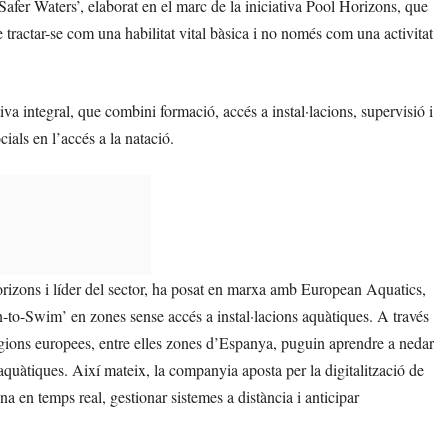
‘Safer Waters’, elaborat en el marc de la iniciativa Pool Horizons, que
tractar-se com una habilitat vital bàsica i no només com una activitat
a integral, que combini formació, accés a instal·lacions, supervisió i
cials en l’accés a la natació.
orizons i líder del sector, ha posat en marxa amb European Aquatics,
n-to-Swim’ en zones sense accés a instal·lacions aquàtiques. A través
egions europees, entre elles zones d’Espanya, puguin aprendre a nedar
 aquàtiques. Així mateix, la companyia aposta per la digitalització de
a en temps real, gestionar sistemes a distància i anticipar