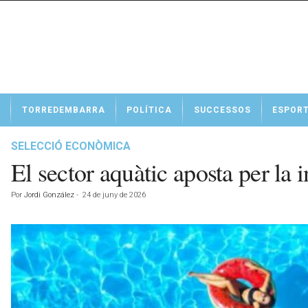
N
TORREDEMBARRA
POLÍTICA
SUCCESSOS
ESPOR
o
t
í
SELECCIÓ ECONÒMICA
c
El sector aquàtic aposta per la 
i
e
Por
Jordi González
-
24 de juny de 2026
s
d
e
T
o
r
r
e