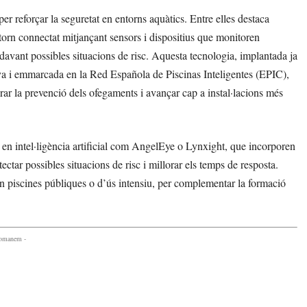
 reforçar la seguretat en entorns aquàtics. Entre elles destaca
ntorn connectat mitjançant sensors i dispositius que monitoren
a davant possibles situacions de risc. Aquesta tecnologia, implantada ja
anya i emmarcada en la Red Española de Piscinas Inteligentes (EPIC),
ar la prevenció dels ofegaments i avançar cap a instal·lacions més
s en intel·ligència artificial com AngelEye o Lynxight, que incorporen
ctar possibles situacions de risc i millorar els temps de resposta.
n piscines públiques o d’ús intensiu, per complementar la formació
comanem -