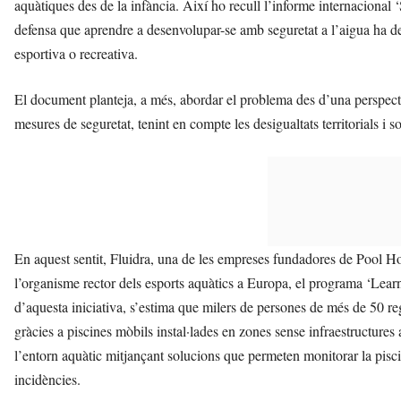
aquàtiques des de la infància. Així ho recull l’informe internacional 
defensa que aprendre a desenvolupar-se amb seguretat a l’aigua ha de 
esportiva o recreativa.
El document planteja, a més, abordar el problema des d’una perspectiv
mesures de seguretat, tenint en compte les desigualtats territorials i so
En aquest sentit, Fluidra, una de les empreses fundadores de Pool H
l’organisme rector dels esports aquàtics a Europa, el programa ‘Lear
d’aquesta iniciativa, s’estima que milers de persones de més de 50 r
gràcies a piscines mòbils instal·lades en zones sense infraestructures
l’entorn aquàtic mitjançant solucions que permeten monitorar la piscin
incidències.