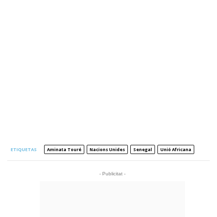
ETIQUETAS
Aminata Touré
Nacions Unides
Senegal
Unió Africana
- Publicitat -