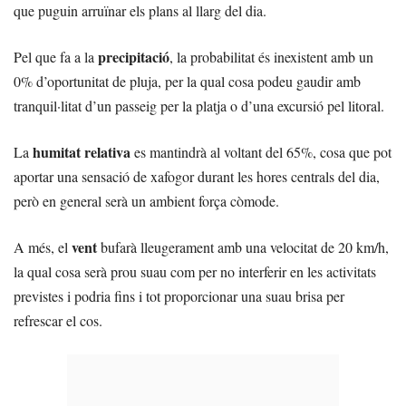
que puguin arruïnar els plans al llarg del dia.
precipitació
Pel que fa a la
, la probabilitat és inexistent amb un
0% d’oportunitat de pluja, per la qual cosa podeu gaudir amb
tranquil·litat d’un passeig per la platja o d’una excursió pel litoral.
humitat relativa
La
es mantindrà al voltant del 65%, cosa que pot
aportar una sensació de xafogor durant les hores centrals del dia,
però en general serà un ambient força còmode.
vent
A més, el
bufarà lleugerament amb una velocitat de 20 km/h,
la qual cosa serà prou suau com per no interferir en les activitats
previstes i podria fins i tot proporcionar una suau brisa per
refrescar el cos.