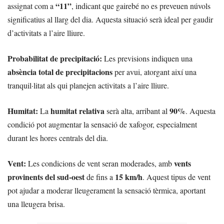
“11”
assignat com a
, indicant que gairebé no es preveuen núvols
significatius al llarg del dia. Aquesta situació serà ideal per gaudir
d’activitats a l’aire lliure.
Probabilitat de precipitació:
Les previsions indiquen una
absència total de precipitacions
per avui, atorgant així una
tranquil·litat als qui planejen activitats a l’aire lliure.
Humitat:
humitat relativa
90%
La
serà alta, arribant al
. Aquesta
condició pot augmentar la sensació de xafogor, especialment
durant les hores centrals del dia.
Vent:
vents
Les condicions de vent seran moderades, amb
provinents del sud-oest
15 km/h
de fins a
. Aquest tipus de vent
pot ajudar a moderar lleugerament la sensació tèrmica, aportant
una lleugera brisa.