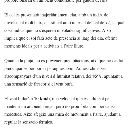
El cel es presentarà majoritàriament clar, amb un índex de
nuvolositat molt baix, classificat amb un estat del cel de
11
, la qual
cosa indica que no s’esperen nuvolades significatives. Això
implica que el sol farà acte de presència al llarg del dia, oferint
moments ideals per a activitats a l’aire lliure.
Quant a la pluja, no es preveuen precipitacions, així que no caldrà
preocupar-se per portar paraigües avui. Aquest clima sec
85%
s’acompanyarà d’un nivell d’humitat relativa del
, apuntant a
una sensació de frescor si el vent bufa.
10 km/h
El vent bufarà a
, una velocitat que és suficient per
mantenir un ambient airejat, però no prou forta com per causar
molèsties. Això afegeix una mica de moviment a l’aire, ajudant a
regular la sensació tèrmica.