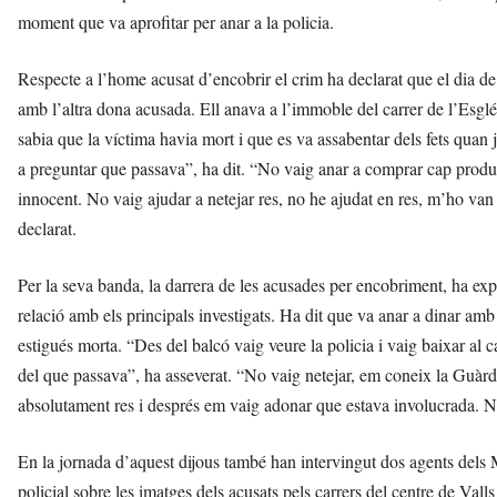
moment que va aprofitar per anar a la policia.
Respecte a l’home acusat d’encobrir el crim ha declarat que el dia de
amb l’altra dona acusada. Ell anava a l’immoble del carrer de l’Esgl
sabia que la víctima havia mort i que es va assabentar dels fets quan 
a preguntar que passava”, ha dit. “No vaig anar a comprar cap product
innocent. No vaig ajudar a netejar res, no he ajudat en res, m’ho van 
declarat.
Per la seva banda, la darrera de les acusades per encobriment, ha ex
relació amb els principals investigats. Ha dit que va anar a dinar am
estigués morta. “Des del balcó vaig veure la policia i vaig baixar al 
del que passava”, ha asseverat. “No vaig netejar, em coneix la Guàrdia 
absolutament res i després em vaig adonar que estava involucrada. No
En la jornada d’aquest dijous també han intervingut dos agents dels M
policial sobre les imatges dels acusats pels carrers del centre de Vall