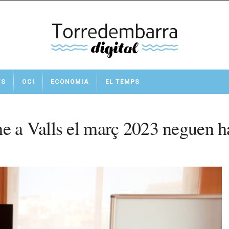
TS
OCI
ECONOMIA
EL TEMPS
e a Valls el març 2023 neguen hav