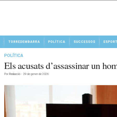
N
TORREDEMBARRA
POLÍTICA
SUCCESSOS
ESPOR
o
t
í
POLÍTICA
c
Els acusats d’assassinar un hom
i
e
Por
Redacció
-
29 de gener de 2026
s
d
e
T
o
r
r
e