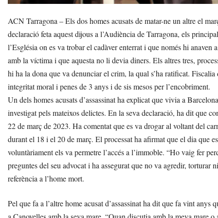
ACN Tarragona – Els dos homes acusats de matar-ne un altre el març d
declaració feta aquest dijous a l’Audiència de Tarragona, els principa
l’Església on es va trobar el cadàver enterrat i que només hi anaven 
amb la víctima i que aquesta no li devia diners. Els altres tres, proce
hi ha la dona que va denunciar el crim, la qual s’ha ratificat. Fiscalia
integritat moral i penes de 3 anys i de sis mesos per l’encobriment.
Un dels homes acusats d’assassinat ha explicat que vivia a Barcelona 
investigat pels mateixos delictes. En la seva declaració, ha dit que c
22 de març de 2023. Ha comentat que es va drogar al voltant del carrer
durant el 18 i el 20 de març. El processat ha afirmat que el dia que es
voluntàriament els va permetre l’accés a l’immoble. “Ho vaig fer per
preguntes del seu advocat i ha assegurat que no va agredir, torturar 
referència a l’home mort.
Pel que fa a l’altre home acusat d’assassinat ha dit que fa vint anys q
a Canovelles amb la seva mare. “Quan discutia amb la meva mare o am