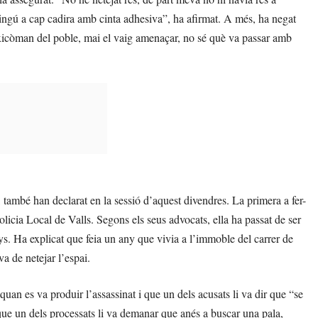
a ningú a cap cadira amb cinta adhesiva”, ha afirmat. A més, ha negat
xicòman del poble, mai el vaig amenaçar, no sé què va passar amb
també han declarat en la sessió d’aquest divendres. La primera a fer-
olicia Local de Valls. Segons els seus advocats, ella ha passat de ser
nys. Ha explicat que feia un any que vivia a l’immoble del carrer de
a de netejar l’espai.
quan es va produir l’assassinat i que un dels acusats li va dir que “se
 que un dels processats li va demanar que anés a buscar una pala,