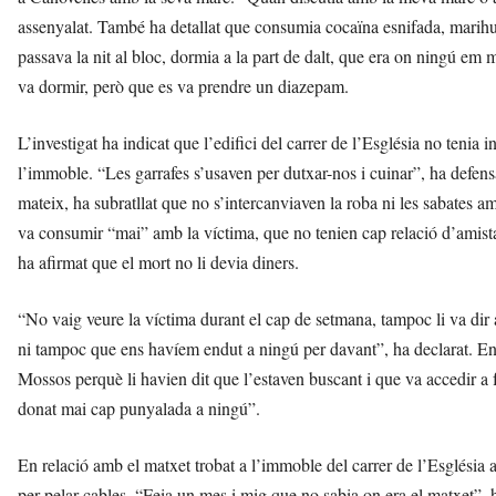
assenyalat. També ha detallat que consumia cocaïna esnifada, marihua
passava la nit al bloc, dormia a la part de dalt, que era on ningú em 
va dormir, però que es va prendre un diazepam.
L’investigat ha indicat que l’edifici del carrer de l’Església no tenia i
l’immoble. “Les garrafes s’usaven per dutxar-nos i cuinar”, ha defensa
mateix, ha subratllat que no s’intercanviaven la roba ni les sabates a
va consumir “mai” amb la víctima, que no tenien cap relació d’amist
ha afirmat que el mort no li devia diners.
“No vaig veure la víctima durant el cap de setmana, tampoc li va dir
ni tampoc que ens havíem endut a ningú per davant”, ha declarat. En l
Mossos perquè li havien dit que l’estaven buscant i que va accedir a f
donat mai cap punyalada a ningú”.
En relació amb el matxet trobat a l’immoble del carrer de l’Església a
per pelar cables. “Feia un mes i mig que no sabia on era el matxet”, 