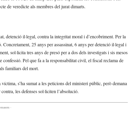
jecte de veredicte als membres del jurat dimarts.
at, detenció il·legal, contra la integritat moral i d’encobriment. Per la
. Concretament, 25 anys per assassinat, 6 anys per detenció il·legal i
ment, sol·licita tres anys de presó per a dos dels investigats i sis mesos
 confessió. Pel que fa a la responsabilitat civil, el fiscal reclama de
ls familiars del mort.
a víctima, s’ha sumat a les peticions del ministeri públic, però demana
contra, les defenses sol·liciten l’absolució.
comanem -