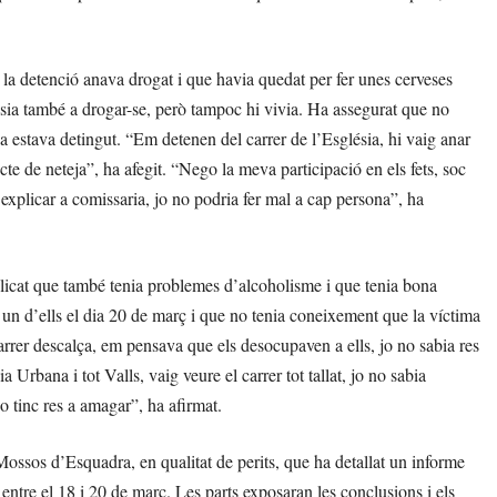
 la detenció anava drogat i que havia quedat per fer unes cerveses
ésia també a drogar-se, però tampoc hi vivia. Ha assegurat que no
ja estava detingut. “Em detenen del carrer de l’Església, hi vaig anar
e de neteja”, ha afegit. “Nego la meva participació en els fets, soc
explicar a comissaria, jo no podria fer mal a cap persona”, ha
plicat que també tenia problemes d’alcoholisme i que tenia bona
b un d’ells el dia 20 de març i que no tenia coneixement que la víctima
carrer descalça, em pensava que els desocupaven a ells, jo no sabia res
Urbana i tot Valls, vaig veure el carrer tot tallat, jo no sabia
 tinc res a amagar”, ha afirmat.
ossos d’Esquadra, en qualitat de perits, que ha detallat un informe
s entre el 18 i 20 de març. Les parts exposaran les conclusions i els