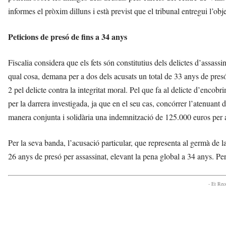
informes el pròxim dilluns i està previst que el tribunal entregui l’ob
Peticions de presó de fins a 34 anys
Fiscalia considera que els fets són constitutius dels delictes d’assassin
qual cosa, demana per a dos dels acusats un total de 33 anys de presó
2 pel delicte contra la integritat moral. Pel que fa al delicte d’encobri
per la darrera investigada, ja que en el seu cas, concórrer l’atenuant de
manera conjunta i solidària una indemnització de 125.000 euros per a
Per la seva banda, l’acusació particular, que representa al germà de l
26 anys de presó per assassinat, elevant la pena global a 34 anys. Per 
- Et Re