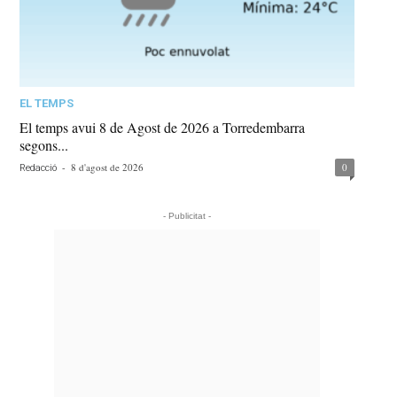
EL TEMPS
El temps avui 8 de Agost de 2026 a Torredembarra
segons...
-
8 d'agost de 2026
0
Redacció
- Publicitat -