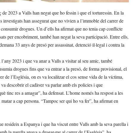
e 2023 a Valls han negat que ho fessin i que el torturessin. En la
ls investigats han assegurat que no vivien a l’immoble del carrer de
a consumir drogues. Un d’ells ha afirmat que no tenia cap conflicte
ssats per encobriment, també han negat la seva participació. Entre ells,
 demana 33 anys de presó per assassinat, detenció il·legal i contra la
l’any 2023 i que va anar a Valls a visitar al seu amic, també
onsumia drogues fins que va entrar a la presó, de forma provisional, el
 de l’Església, on es va localitzar el cos sense vida de la víctima,
 va descobrir el cadàver va parlar amb els policies i que
què tinc res a amagar”, ha defensat. L’home només ha respost a les
ni matar a cap persona. “Tampoc ser qui ho va fer”, ha afirmat en
ue resideix a Espanya i que ha viscut entre Valls amb la seva parella i
b la parella anava a drogar-me al carrer de l’Església”, ha