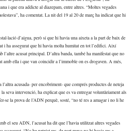
na i que era addicte al diazepam, entre altres. “Moltes vegades
molestava”, ha comentat. La nit del 19 al 20 de març ha indicat que hi
nstal·lació d’aigua, però sí que hi havia una aixeta a la part de baix de
t i ha assegurat que hi havia molta humitat en tot l’edifici. Així
mb l’altre acusat principal. D’altra banda, també ha manifestat que no
at amb ella i que van coincidir a l’immoble on es drogaven. A més,
 a l’altra acusada- per encobriment- que comprés productes de neteja
a seva intervenció, ha explicat que es va entregar voluntàriament als
er-se la prova de l’ADN perquè, sosté, “no té res a amagar i no li he
mb el seu ADN, l’acusat ha dit que l’havia utilitzat altres vegades
ha assegurat. “No he netejat res, de part meva no hi havia res a