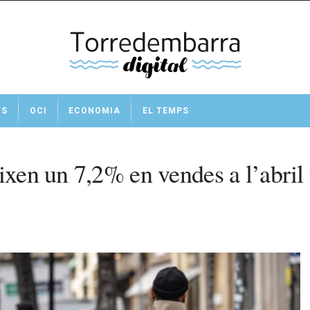
TS
OCI
ECONOMIA
EL TEMPS
xen un 7,2% en vendes a l’abril t