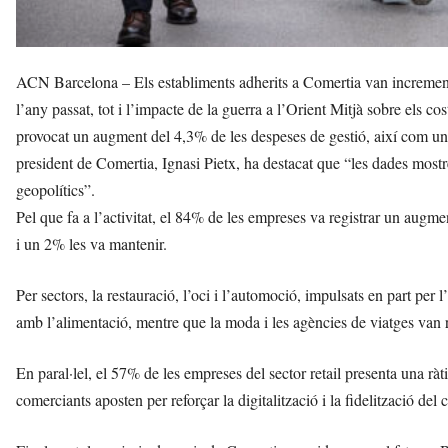
ACN Barcelona – Els establiments adherits a Comertia van increment
l’any passat, tot i l’impacte de la guerra a l’Orient Mitjà sobre els co
provocat un augment del 4,3% de les despeses de gestió, així com un in
president de Comertia, Ignasi Pietx, ha destacat que “les dades mostre
geopolítics”.
Pel que fa a l’activitat, el 84% de les empreses va registrar un augm
i un 2% les va mantenir.
Per sectors, la restauració, l’oci i l’automoció, impulsats en part per
amb l’alimentació, mentre que la moda i les agències de viatges van 
En paral·lel, el 57% de les empreses del sector retail presenta una rà
comerciants aposten per reforçar la digitalització i la fidelització del 