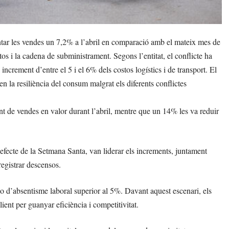
ar les vendes un 7,2% a l’abril en comparació amb el mateix mes de
stos i la cadena de subministrament. Segons l’entitat, el conflicte ha
crement d’entre el 5 i el 6% dels costos logístics i de transport. El
n la resiliència del consum malgrat els diferents conflictes
ent de vendes en valor durant l’abril, mentre que un 14% les va reduir
 l’efecte de la Setmana Santa, van liderar els increments, juntament
registrar descensos.
tio d’absentisme laboral superior al 5%. Davant aquest escenari, els
client per guanyar eficiència i competitivitat.