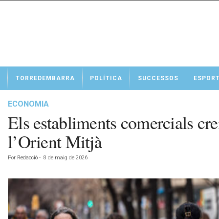
N
TORREDEMBARRA
POLÍTICA
SUCCESSOS
ESPOR
o
t
í
ECONOMIA
c
Els establiments comercials crei
i
e
l’Orient Mitjà
s
d
Por
Redacció
-
8 de maig de 2026
e
T
o
r
r
e