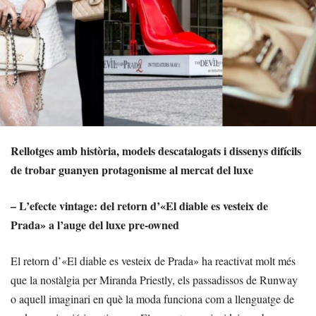
Rellotges amb història, models descatalogats i dissenys difícils
de trobar guanyen protagonisme al mercat del luxe
– L’efecte vintage: del retorn d’«El diable es vesteix de
Prada» a l’auge del luxe pre-owned
El retorn d’«El diable es vesteix de Prada» ha reactivat molt més
que la nostàlgia per Miranda Priestly, els passadissos de Runway
o aquell imaginari en què la moda funciona com a llenguatge de