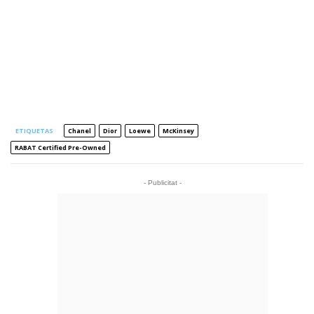
ETIQUETAS
Chanel
Dior
Loewe
McKinsey
RABAT Certified Pre-Owned
- Publicitat -