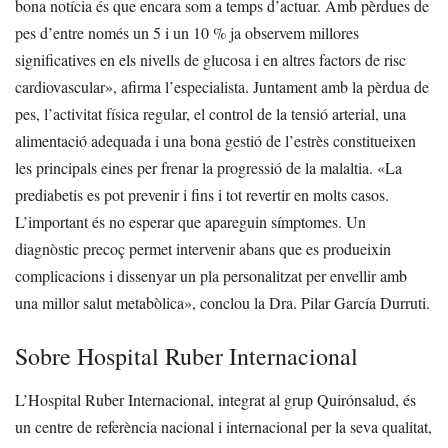
bona notícia és que encara som a temps d’actuar. Amb pèrdues de
pes d’entre només un 5 i un 10 % ja observem millores
significatives en els nivells de glucosa i en altres factors de risc
cardiovascular», afirma l’especialista.
Juntament amb la pèrdua de
pes, l’activitat física regular, el control de la tensió arterial, una
alimentació adequada i una bona gestió de l’estrès constitueixen
les principals eines per frenar la progressió de la malaltia.
«La
prediabetis es pot prevenir i fins i tot revertir en molts casos.
L’important és no esperar que apareguin símptomes. Un
diagnòstic precoç permet intervenir abans que es produeixin
complicacions i dissenyar un pla personalitzat per envellir amb
una millor salut metabòlica», conclou la Dra. Pilar García Durruti.
Sobre Hospital Ruber Internacional
L’Hospital Ruber Internacional, integrat al grup Quirónsalud, és
un centre de referència nacional i internacional per la seva qualitat,