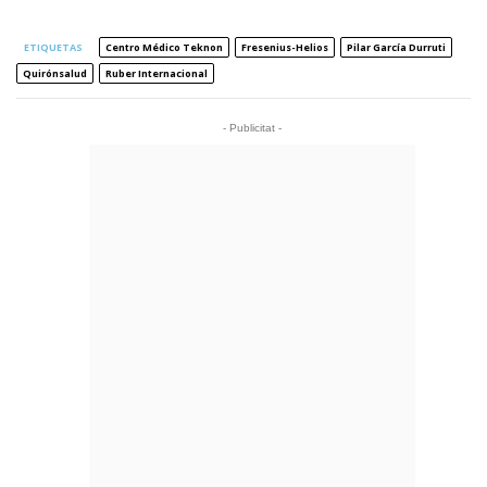
ETIQUETAS
Centro Médico Teknon
Fresenius-Helios
Pilar García Durruti
Quirónsalud
Ruber Internacional
- Publicitat -