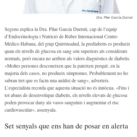
Dra. Pilar García Durruti
Segons explica la Dra. Pilar García Durruti, cap de l’equip
d’Endocrinologia i Nutrició de Ruber Internacional Centro
Médico Habana, del grup Quirónsalud, la prediabetis es produeix
quan els nivells de glucosa en sang són superiors als considerats
normals, però encara no arriben als valors diagnòstics de diabetis.
«Moltes persones desconeixen que la pateixen perquè, en la
majoria dels casos, no produeix símptomes. Probablement no ho
sabran tret que es facin una anàlisi de sang», adverteix.
L’especialista recorda que aquesta situació no és innòcua. «Fins i
tot abans de desenvolupar diabetis, els nivells elevats de glucosa
poden provocar dany als vasos sanguinis i augmentar el risc
cardiovascular», assenyala.
Set senyals que ens han de posar en alerta