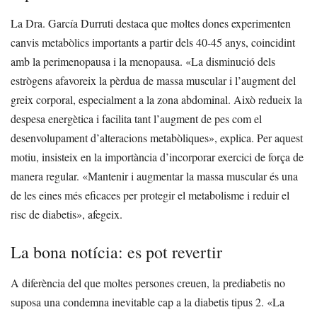
La Dra. García Durruti destaca que moltes dones experimenten
canvis metabòlics importants a partir dels 40-45 anys, coincidint
amb la perimenopausa i la menopausa.
«La disminució dels
estrògens afavoreix la pèrdua de massa muscular i l’augment del
greix corporal, especialment a la zona abdominal. Això redueix la
despesa energètica i facilita tant l’augment de pes com el
desenvolupament d’alteracions metabòliques», explica.
Per aquest
motiu, insisteix en la importància d’incorporar exercici de força de
manera regular. «Mantenir i augmentar la massa muscular és una
de les eines més eficaces per protegir el metabolisme i reduir el
risc de diabetis», afegeix.
La bona notícia: es pot revertir
A diferència del que moltes persones creuen, la prediabetis no
suposa una condemna inevitable cap a la diabetis tipus 2.
«La