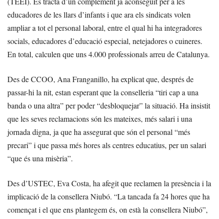
(TEEI). Es tracta d’un complement ja aconseguit per a les
educadores de les llars d’infants i que ara els sindicats volen
ampliar a tot el personal laboral, entre el qual hi ha integradores
socials, educadores d’educació especial, netejadores o cuineres.
En total, calculen que uns 4.000 professionals arreu de Catalunya.
Des de CCOO, Ana Franganillo, ha explicat que, després de
passar-hi la nit, estan esperant que la conselleria “tiri cap a una
banda o una altra” per poder “desbloquejar” la situació. Ha insistit
que les seves reclamacions són les mateixes, més salari i una
jornada digna, ja que ha assegurat que són el personal “més
precari” i que passa més hores als centres educatius, per un salari
“que és una misèria”.
Des d’USTEC, Eva Costa, ha afegit que reclamen la presència i la
implicació de la consellera Niubó. “La tancada fa 24 hores que ha
començat i el que ens plantegem és, on està la consellera Niubó”,