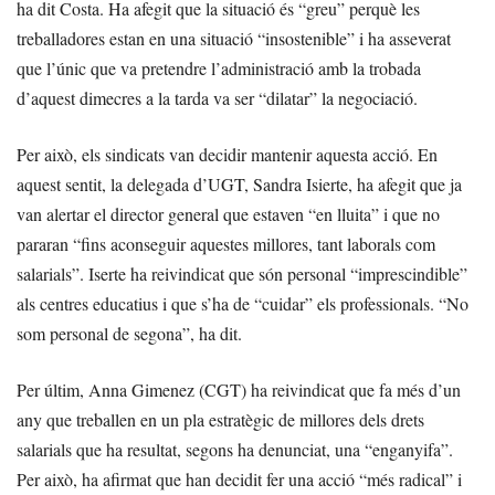
ha dit Costa. Ha afegit que la situació és “greu” perquè les
treballadores estan en una situació “insostenible” i ha asseverat
que l’únic que va pretendre l’administració amb la trobada
d’aquest dimecres a la tarda va ser “dilatar” la negociació.
Per això, els sindicats van decidir mantenir aquesta acció. En
aquest sentit, la delegada d’UGT, Sandra Isierte, ha afegit que ja
van alertar el director general que estaven “en lluita” i que no
pararan “fins aconseguir aquestes millores, tant laborals com
salarials”. Iserte ha reivindicat que són personal “imprescindible”
als centres educatius i que s’ha de “cuidar” els professionals. “No
som personal de segona”, ha dit.
Per últim, Anna Gimenez (CGT) ha reivindicat que fa més d’un
any que treballen en un pla estratègic de millores dels drets
salarials que ha resultat, segons ha denunciat, una “enganyifa”.
Per això, ha afirmat que han decidit fer una acció “més radical” i