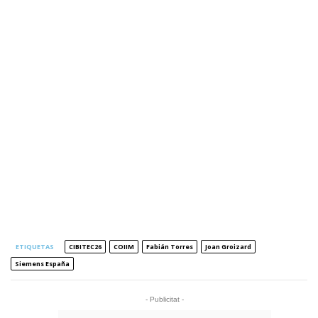
ETIQUETAS
CIBITEC26
COIIM
Fabián Torres
Joan Groizard
Siemens España
- Publicitat -