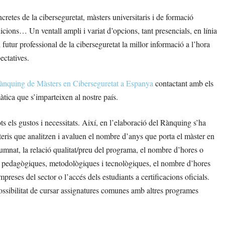
cretes de la ciberseguretat, màsters universitaris i de formació
ions… Un ventall ampli i variat d’opcions, tant presencials, en línia
futur professional de la ciberseguretat la millor informació a l’hora
ectatives.
Rànquing de Màsters en Ciberseguretat a Espanya
contactant amb els
tica que s’imparteixen al nostre país.
ts els gustos i necessitats. Així, en l’elaboració del Rànquing s’ha
iteris que analitzen i avaluen el nombre d’anys que porta el màster en
l’alumnat, la relació qualitat/preu del programa, el nombre d’hores o
ns pedagògiques, metodològiques i tecnològiques, el nombre d’hores
reses del sector o l’accés dels estudiants a certificacions oficials.
 possibilitat de cursar assignatures comunes amb altres programes