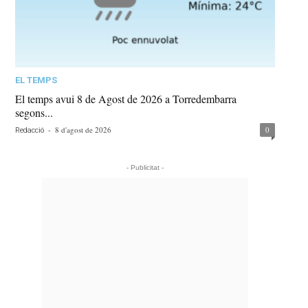
EL TEMPS
El temps avui 8 de Agost de 2026 a Torredembarra
segons...
-
8 d'agost de 2026
0
Redacció
- Publicitat -