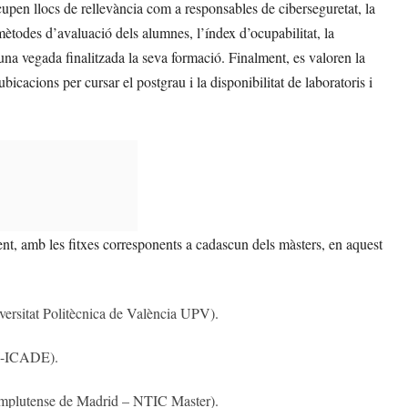
pen llocs de rellevància com a responsables de ciberseguretat, la
s mètodes d’avaluació dels alumnes, l’índex d’ocupabilitat, la
t una vegada finalitzada la seva formació. Finalment, es valoren la
ubicacions per cursar el postgrau i la disponibilitat de laboratoris i
ent, amb les fitxes corresponents a cadascun dels màsters, en aquest
iversitat Politècnica de València UPV).
AI-ICADE).
Complutense de Madrid – NTIC Master).