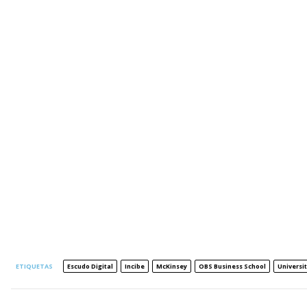
ETIQUETAS
Escudo Digital
Incibe
McKinsey
OBS Business School
Universit