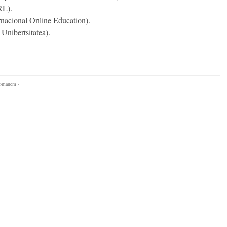
RL).
rnacional Online Education).
nibertsitatea).
comanem -