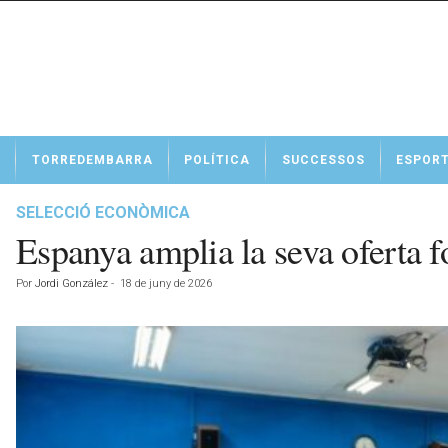
N
TORREDEMBARRA
POLÍTICA
SUCCESSOS
ESPOR
o
t
í
SELECCIÓ ECONÒMICA
c
Espanya amplia la seva oferta f
i
e
Por
Jordi González
-
18 de juny de 2026
s
d
e
T
o
r
r
e