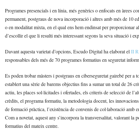
Programes presencials i en línia, més genèrics o enfocats en àrees con
permanent, postgraus de nova incorporació i altres amb més de 10 edic
o en modalitat mixta, en el qual ens hem endinsat per proporcionar al 
d’escollir el que li resulti més interessant segons la seva situació i exp
Davant aquesta varietat d’opcions, Escudo Digital ha elaborat el
II 
responsables dels més de 70 programes formatius en seguretat informà
Es poden trobar màsters i postgraus en ciberseguretat gairebé per a to
establert una sèrie de barems objectius fins a sumar un total de 26 cr
actiu, les places sol·licitades i ofertades, els criteris de selecció de 
crèdits, el programa formatiu, la metodologia docent, les innovacio
de formació pràctica, l’existència de convenis de col·laboració amb emp
Com a novetat, aquest any s’incorpora la transversalitat, valorant la
formatius del mateix centre.