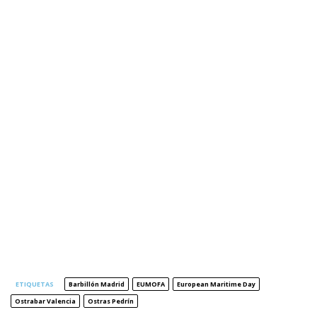
ETIQUETAS
Barbillón Madrid
EUMOFA
European Maritime Day
Ostrabar Valencia
Ostras Pedrín