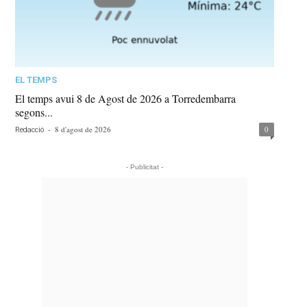
EL TEMPS
El temps avui 8 de Agost de 2026 a Torredembarra
segons...
-
8 d'agost de 2026
0
Redacció
- Publicitat -