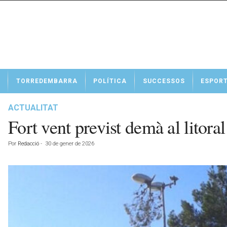
N
TORREDEMBARRA
POLÍTICA
SUCCESSOS
ESPOR
o
t
í
ACTUALITAT
c
Fort vent previst demà al litoral
i
e
Por
Redacció
-
30 de gener de 2026
s
d
e
T
o
r
r
e