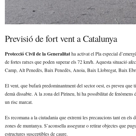
Previsió de fort vent a Catalunya
Protecció Civil de la Generalitat
ha activat el Pla especial d’emerg
de fortes ratxes que poden superar els 72 km/h. Aquesta situació af
Camp, Alt Penedès, Baix Penedès, Anoia, Baix Llobregat, Baix Ebre
El vent, que bufarà predominantment del sector oest, es preveu que ti
demà dissabte. A la zona del Pirineu, hi ha possibilitat de fenòmens 
un risc marcat.
Es recomana a la ciutadania que extremi les precaucions tant en els de
zones de muntanya. S’aconsella assegurar o retirar objectes que pugui
estructures susceptibles de caure.