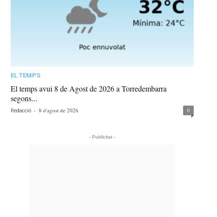
EL TEMPS
El temps avui 8 de Agost de 2026 a Torredembarra
segons...
-
8 d'agost de 2026
0
Redacció
- Publicitat -