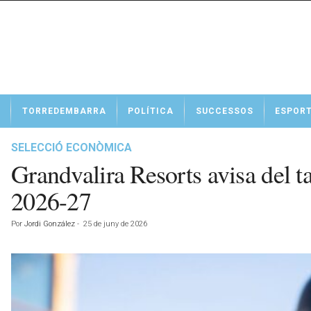
N
TORREDEMBARRA
POLÍTICA
SUCCESSOS
ESPOR
o
t
í
SELECCIÓ ECONÒMICA
c
Grandvalira Resorts avisa del 
i
e
2026-27
s
d
Por
Jordi González
-
25 de juny de 2026
e
T
o
r
r
e