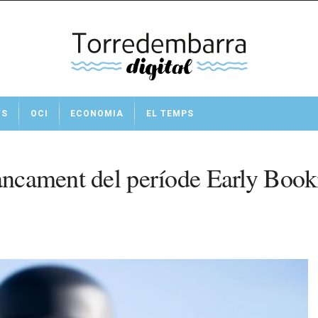
TS
OCI
ECONOMIA
EL TEMPS
tancament del període Early Boo