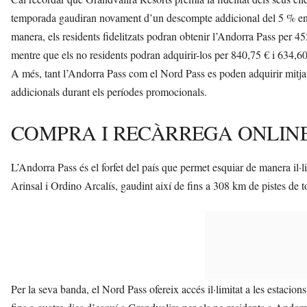
temporada gaudiran novament d’un descompte addicional del 5 % en
manera, els residents fidelitzats podran obtenir l’Andorra Pass per 4
mentre que els no residents podran adquirir-los per 840,75 € i 634,60
A més, tant l’Andorra Pass com el Nord Pass es poden adquirir mitjan
addicionals durant els períodes promocionals.
COMPRA I RECÀRREGA ONLIN
L’Andorra Pass és el forfet del país que permet esquiar de manera il·l
Arinsal i Ordino Arcalís, gaudint així de fins a 308 km de pistes de tot
Per la seva banda, el Nord Pass ofereix accés il·limitat a les estacion