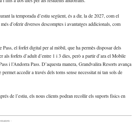
 i fins a dos dies per als residents andorrans.
rant la temporada d’estiu següent, és a dir, la de 2027, com el
a més d’oferir diversos descomptes i avantatges addicionals, com
Pass, el forfet digital per al mòbil, que ha permès disposar dels
 als forfets d’adult d’entre 1 i 3 dies, però a partir d’ara el Mobile
 Pass i l’Andorra Pass. D’aquesta manera, Grandvalira Resorts avança
 permet accedir a través dels torns sense necessitat ni tan sols de
s de l’estiu, els nous clients podran recollir els suports físics en
comanem -