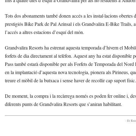
fins a quatre dies d’esquí a Grandvalira per als no residents a Andorra
Tots dos abonaments també donen accés a les instal·lacions obertes du
prestigiós Bike Park de Pal Arinsal i els Grandvalira E-Bike Trails, 
l’accés a altres estacions d’esquí del món.
Grandvalira Resorts ha estrenat aquesta temporada d’hivern el Mobile 
forfets de dia directament al telèfon. Aquest any ha estat disponible per
Pass també estarà disponible per als Forfets de Temporada del Nord
en la implantació d’aquesta nova tecnologia, pionera als Pirineus, que
treure el mòbil de la butxaca i sense haver de recollir cap suport físic.
De moment, la compra i la recàrrega només es poden fer online i, despré
diferents punts de Grandvalira Resorts que s’aniran habilitant.
- Et Re