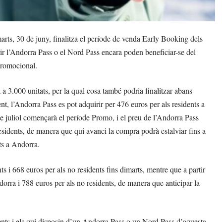
rts, 30 de juny, finalitza el període de venda Early Booking dels
ir l’Andorra Pass o el Nord Pass encara poden beneficiar-se del
promocional.
a 3.000 unitats, per la qual cosa també podria finalitzar abans
nt, l’Andorra Pass es pot adquirir per 476 euros per als residents a
de juliol començarà el període Promo, i el preu de l’Andorra Pass
residents, de manera que qui avanci la compra podrà estalviar fins a
nts a Andorra.
ts i 668 euros per als no residents fins dimarts, mentre que a partir
dorra i 788 euros per als no residents, de manera que anticipar la
ients i els qui disposin d’un Andorra Pass o un Nord Pass d’aquesta