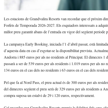
Les estacions de Grandvalira Resorts van recordar que el pròxim dima
Forfets de Temporada 2026-2027. Els esquiadors interessats a adquir
millor preu garantit abans de l’entrada en vigor del següent període 
La campanya Early Booking, iniciada l’1 d’abril passat, està limitada 
d’aquesta data en cas d’esgotar-se la disponibilitat prevista. Actualme
Andorra i 885 euros per als no residents al Principat. El dimecres 1 
passarà a ser de 539 euros per als residents i 1.019 euros per als no 
134 euros en el cas dels no residents i 63 euros en el cas dels reside
Pel que fa al Nord Pass, el preu actual és de 300 euros per als residen
del dimecres següent el preu serà de 329 euros per als residents a An
compra suposa un estalvi de 29 i 120 euros, respectivament.
Cal recordar que Grandvalira Resorts premia la fidelitat dels seus cl