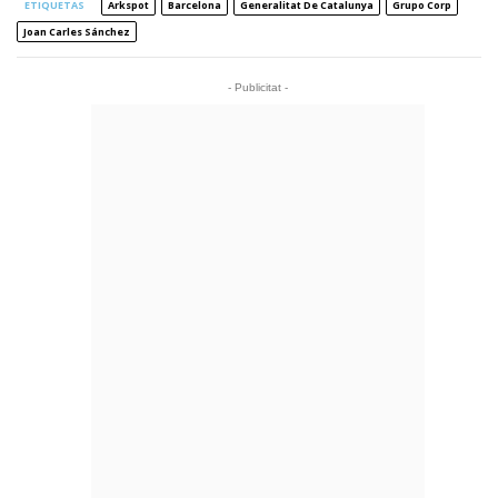
ETIQUETAS
Arkspot
Barcelona
Generalitat De Catalunya
Grupo Corp
Joan Carles Sánchez
- Publicitat -