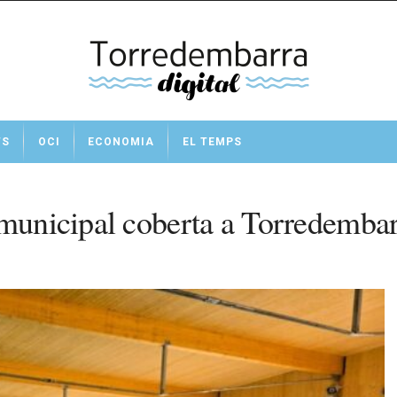
TS
OCI
ECONOMIA
EL TEMPS
 municipal coberta a Torredemba