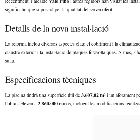
Vale Pino
Recentment, l’alcalde
i altres regidors han visitat les inst
significatiu que suposarà per la qualitat del servei oferit.
Detalls de la nova instal·lació
La reforma inclou diversos aspectes clau: el cobriment i la climatitzac
claustre exterior i la instal·lació de plaques fotovoltaiques. A més, s
suau.
Especificacions tècniques
3.607,02 m²
La piscina tindrà una superfície útil de
i un aforament p
2.860.000 euros
l’obra s’eleven a
, incloent les modificacions realitz