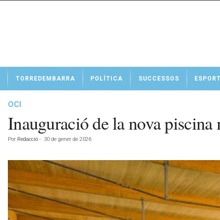
N
TORREDEMBARRA
POLÍTICA
SUCCESSOS
ESPOR
o
t
í
OCI
c
Inauguració de la nova piscina
i
e
Por
Redacció
-
30 de gener de 2026
s
d
e
T
o
r
r
e