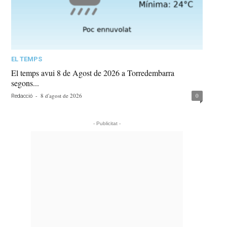
EL TEMPS
El temps avui 8 de Agost de 2026 a Torredembarra
segons...
-
8 d'agost de 2026
0
Redacció
- Publicitat -